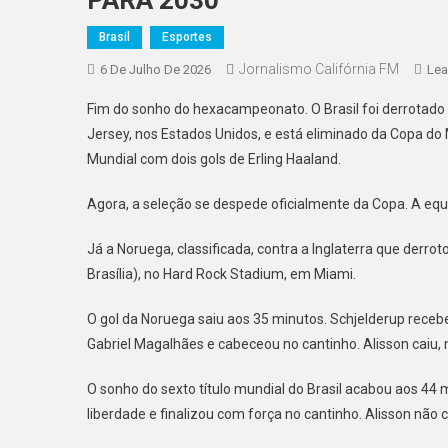
PARA 2030
Brasil
Esportes
Jornalismo Califórnia FM
6 De Julho De 2026
Lea
Fim do sonho do hexacampeonato. O Brasil foi derrotado 
Jersey, nos Estados Unidos, e está eliminado da Copa d
Mundial com dois gols de Erling Haaland.
Agora, a seleção se despede oficialmente da Copa. A equi
Já a Noruega, classificada, contra a Inglaterra que derrot
Brasília), no Hard Rock Stadium, em Miami.
O gol da Noruega saiu aos 35 minutos. Schjelderup rece
Gabriel Magalhães e cabeceou no cantinho. Alisson caiu
O sonho do sexto título mundial do Brasil acabou aos 44
liberdade e finalizou com força no cantinho. Alisson não