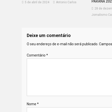
PARANÁ 202
5 de abril de 2024
Antonio Carlos
28 de dezem
Jornalismo Cal
Deixe um comentário
O seu endereço de e-mail não será publicado.
Campos 
Comentário
*
Nome
*