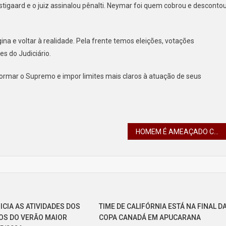
igaard e o juiz assinalou pênalti. Neymar foi quem cobrou e desconto
ina e voltar à realidade. Pela frente temos eleições, votações
s do Judiciário.
formar o Supremo e impor limites mais claros à atuação de seus
HOMEM É AMEAÇADO COM FACÃO DEPOIS DE VENDER PNEU USADO
ICIA AS ATIVIDADES DOS
TIME DE CALIFÓRNIA ESTÁ NA FINAL D
OS DO VERÃO MAIOR
COPA CANADÁ EM APUCARANA