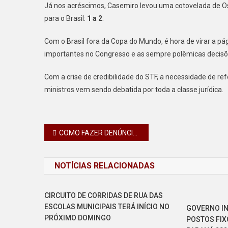
Já nos acréscimos, Casemiro levou uma cotovelada de Ost
para o Brasil:
1 a 2
.
Com o Brasil fora da Copa do Mundo, é hora de virar a pág
importantes no Congresso e as sempre polêmicas decisõe
Com a crise de credibilidade do STF, a necessidade de re
ministros vem sendo debatida por toda a classe jurídica.
Navegação
COMO FAZER DENÚNCIAS: FORÇAS DE SEGURANÇA TÊM CANAIS EXCLUSIVOS DE COMBATE AO CRIME
de
NOTÍCIAS RELACIONADAS
Post
CIRCUITO DE CORRIDAS DE RUA DAS
ESCOLAS MUNICIPAIS TERÁ INÍCIO NO
GOVERNO IN
PRÓXIMO DOMINGO
POSTOS FIX