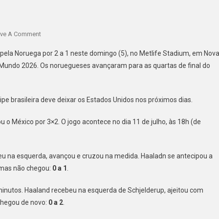
On
ve A Comment
BRASIL
pela Noruega por 2 a 1 neste domingo (5), no Metlife Stadium, em Nov
É
o Mundo 2026. Os noruegueses avançaram para as quartas de final do
ELIMINADO
PELA
NORUEGA
pe brasileira deve deixar os Estados Unidos nos próximos dias.
E
A
ou o México por 3×2. O jogo acontece no dia 11 de julho, às 18h (de
ESPERA
PELO
HEXA
beu na esquerda, avançou e cruzou na medida. Haaladn se antecipou a
FICA
, mas não chegou:
0 a 1
.
PARA
2030
 minutos. Haaland recebeu na esquerda de Schjelderup, ajeitou com
 chegou de novo:
0 a 2
.