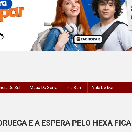
ndia Do Sul
Mauá Da Serra
Rio Bom
Vale Do Ivaí
ORUEGA E A ESPERA PELO HEXA FICA