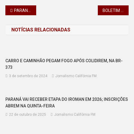
Navegação
PARANAGUÁ E MARINGÁ LEVARAM DOIS PRÊMIOS MILIONÁRIOS NO NOTA PARANÁ EM 2024
BOLETIM DA SAÚDE CONFIRMA 462 NOVOS CASOS DE DENGUE NO PARANÁ
de
NOTÍCIAS RELACIONADAS
Post
CARRO E CAMINHÃO PEGAM FOGO APÓS COLIDIREM, NA BR-
373
3 de setembro de 2024
Jornalismo Califórnia FM
PARANÁ VAI RECEBER ETAPA DO IROMAN EM 2026; INSCRIÇÕES
ABREM NA QUINTA-FEIRA
22 de outubro de 2025
Jornalismo Califórnia FM