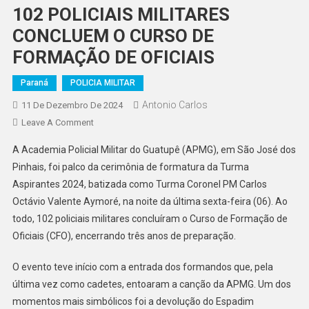
102 POLICIAIS MILITARES
CONCLUEM O CURSO DE
FORMAÇÃO DE OFICIAIS
Paraná
POLICIA MILITAR
Antonio Carlos
11 De Dezembro De 2024
On
Leave A Comment
102
A Academia Policial Militar do Guatupê (APMG), em São José dos
POLICIAIS
Pinhais, foi palco da cerimônia de formatura da Turma
MILITARES
Aspirantes 2024, batizada como Turma Coronel PM Carlos
CONCLUEM
Octávio Valente Aymoré, na noite da última sexta-feira (06). Ao
O
CURSO
todo, 102 policiais militares concluíram o Curso de Formação de
DE
Oficiais (CFO), encerrando três anos de preparação.
FORMAÇÃO
DE
O evento teve início com a entrada dos formandos que, pela
OFICIAIS
última vez como cadetes, entoaram a canção da APMG. Um dos
momentos mais simbólicos foi a devolução do Espadim