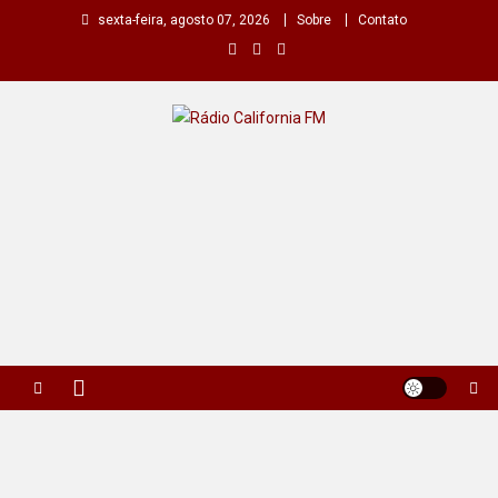
Skip
sexta-feira, agosto 07, 2026
Sobre
Contato
to
content
Rádio California FM
A primeira do seu rádio