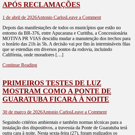
APÓS RECLAMAÇÕES
on
1 de abril de 2026
Antonio Carlos
Leave a Comment
OBRAS
Depois das manifestações de todos os municípios que estão no
NA
entorno da BR-376, entre Apucarana e Curitiba, a Concessionária
BR-
MOTIVA PR VIAS descidiu mudar a manutenção dos trechos para
376
o horário das 21h às 5h. A decisão vai por fim às intermináveis filas
PASSARÃO
que se estendias em diversos pontos da rodovia, incluindo
A
Califórnia, onde moradores […]
SER
EXECUTADAS
Continue Reading
NA
MADRUGADA
APÓS
PRIMEIROS TESTES DE LUZ
RECLAMAÇÕE
MOSTRAM COMO A PONTE DE
GUARATUBA FICARÁ À NOITE
on
30 de março de 2026
Antonio Carlos
Leave a Comment
PRIMEIROS
Seguindo critérios ambientais e também normas técnicas para a
TESTES
instalação dos dispositivos, a travessia da Ponte de Guaratuba terá
DE
outra cara à noite. Nesta sexta-feira (27), foram realizados os
LUZ