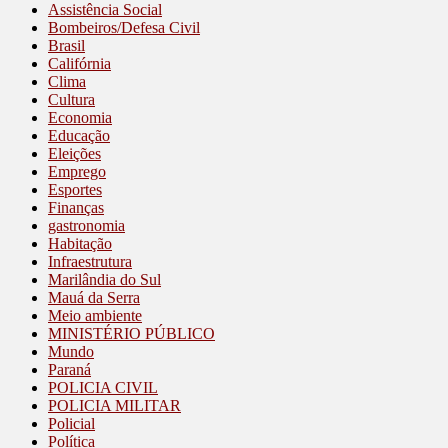
Assistência Social
Bombeiros/Defesa Civil
Brasil
Califórnia
Clima
Cultura
Economia
Educação
Eleições
Emprego
Esportes
Finanças
gastronomia
Habitação
Infraestrutura
Marilândia do Sul
Mauá da Serra
Meio ambiente
MINISTÉRIO PÚBLICO
Mundo
Paraná
POLICIA CIVIL
POLICIA MILITAR
Policial
Política