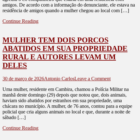
amigos. De acordo com a informação do denunciante, ele estava na
MULHER
residência de amigos quando a mulher chegou ao local com […]
EM
CAMBIRA
Continue Reading
E
ACIONA
A
MULHER TEM DOIS PORCOS
POLÍCIA
MILITAR
ABATIDOS EM SUA PROPRIEDADE
RURAL E AUTORES LEVAM UM
DELES
on
30 de março de 2026
Antonio Carlos
Leave a Comment
MULHER
Uma mulher, residente em Cambira, chamou a Polícia Militar na
TEM
manhã deste domingo (29) depois que notou que, dois animais,
DOIS
haviam sido abatidos por estranhos em sua propriedade, uma
PORCOS
chácara no município. A mulher, de 76 anos, contou para a equipe
ABATIDOS
policial que cria alguns animais no local e que, durante a noite de
EM
sábado […]
SUA
PROPRIEDA
Continue Reading
RURAL
E