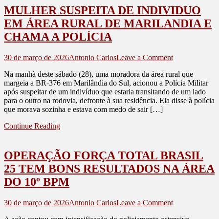
AUTORES
MULHER SUSPEITA DE INDIVIDUO
LEVAM
UM
EM ÁREA RURAL DE MARILANDIA E
DELES
CHAMA A POLÍCIA
on
30 de março de 2026
Antonio Carlos
Leave a Comment
MULHER
Na manhã deste sábado (28), uma moradora da área rural que
SUSPEITA
margeia a BR-376 em Marilândia do Sul, acionou a Polícia Militar
DE
após suspeitar de um indivíduo que estaria transitando de um lado
INDIVIDUO
para o outro na rodovia, defronte à sua residência. Ela disse à polícia
EM
que morava sozinha e estava com medo de sair […]
ÁREA
RURAL
Continue Reading
DE
MARILANDI
E
OPERAÇÃO FORÇA TOTAL BRASIL
CHAMA
A
25 TEM BONS RESULTADOS NA ÁREA
POLÍCIA
DO 10º BPM
on
30 de março de 2026
Antonio Carlos
Leave a Comment
OPERAÇÃO