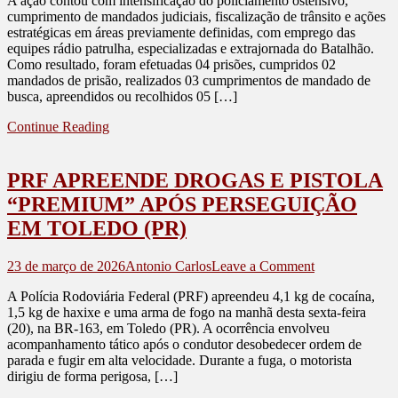
A ação contou com intensificação do policiamento ostensivo,
FORÇA
cumprimento de mandados judiciais, fiscalização de trânsito e ações
TOTAL
estratégicas em áreas previamente definidas, com emprego das
BRASIL
equipes rádio patrulha, especializadas e extrajornada do Batalhão.
25
Como resultado, foram efetuadas 04 prisões, cumpridos 02
TEM
mandados de prisão, realizados 03 cumprimentos de mandado de
BONS
busca, apreendidos ou recolhidos 05 […]
RESULTADO
NA
Continue Reading
ÁREA
DO
10º
PRF APREENDE DROGAS E PISTOLA
BPM
“PREMIUM” APÓS PERSEGUIÇÃO
EM TOLEDO (PR)
on
23 de março de 2026
Antonio Carlos
Leave a Comment
PRF
A Polícia Rodoviária Federal (PRF) apreendeu 4,1 kg de cocaína,
APREENDE
1,5 kg de haxixe e uma arma de fogo na manhã desta sexta-feira
DROGAS
(20), na BR-163, em Toledo (PR). A ocorrência envolveu
E
acompanhamento tático após o condutor desobedecer ordem de
PISTOLA
parada e fugir em alta velocidade. Durante a fuga, o motorista
“PREMIUM”
dirigiu de forma perigosa, […]
APÓS
PERSEGUIÇ