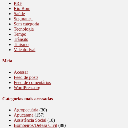
PRF
Rio Bom
Saúde
Segurança
Sem categoria
Tecnologia
Tempo
Trânsito
Turismo
Vale do Ivaí
Meta
Acessar
Feed de posts
Feed de comentários
WordPress.org
Categorias mais acessadas
Agropecuária
(30)
Apucarana
(157)
Assistência Social
(18)
Bombeiros/Defesa Civil
(88)