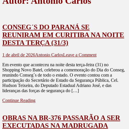
Autor:
Antonio Carlos
CONSEG´S DO PARANÁ SE
REUNIRAM EM CURITIBA NA NOITE
DESTA TERÇA (31/3)
on
1 de abril de 2026
Antonio Carlos
Leave a Comment
CONSEG
Em evento que aconteceu na noite desta terça-feira (31) no
´S
Shopping Novo Batel, celebrou a comemoração do Dia do Conseg,
DO
reunindo Conseg´s de todo o estado. O evento contou com a
PARANÁ
participação do Secretário de Estado da Segurança Pública, Cel.
SE
Hudson Teixeira, do Deputado Estadual Adriano José, e das
REUNIRAM
lideranças das forças de segurança do […]
EM
CURITIBA
Continue Reading
NA
NOITE
DESTA
OBRAS NA BR-376 PASSARÃO A SER
TERÇA
(31/3)
EXECUTADAS NA MADRUGADA