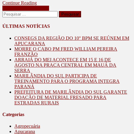
Continue Reading
EM
Navegação
Publicações mais antigas
TOLEDO
Pesquisar
(PR)
por
por:
posts
ÚLTIMAS NOTÍCIAS
CONSEGS DA REGIÃO DO 10° BPM SE REÚNEM EM
APUCARANA
MORRE O CABO PM FRED WILLIAM PEREIRA
FRANZÃO
ARRAIÁ DO MEI ACONTECE EM 15 E 16 DE
AGOSTO NA PRAÇA CENTRAL EM MAUÁ DA
SERRA
MARILÂNDIA DO SUL PARTICIPA DE
TREINAMENTO PARA O PROGRAMA INTEGRA
PARANÁ
PREFEITURA DE MARILÂNDIA DO SUL GARANTE
DOAÇÃO DE MATERIAL FRESADO PARA
ESTRADAS RURAIS
Categorias
Agropecuária
Apucarana