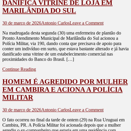
DANIFICA VITRINE DE LOJA EM
MARILÂNDIA DO SUL
on
30 de março de 2026
Antonio Carlos
Leave a Comment
MORADOR
Na madrugada desta segunda (30) uma enfermeira de plantão do
DE
Pronto Atendimento Municipal de Marilândia do Sul acionou a
CALIFÓRNI
Polícia Militar, via 190, dando conta que precisava de apoio para
DANIFICA
conter um indivíduo em surto, que estava bastante alterado e já havia
VITRINE
danificado uma vitrine de um estabelecimento comercial nas
DE
proximidades do Banco do Brasil. […]
LOJA
EM
Continue Reading
MARILÂNDI
DO
HOMEM É AGREDIDO POR MULHER
SUL
EM CAMBIRA E ACIONA A POLÍCIA
MILITAR
on
30 de março de 2026
Antonio Carlos
Leave a Comment
HOMEM
O fato ocorreu no final da tarde de ontem (29) na Rua Uruguai em
É
Cambira, PR. A Polícia Militar foi acionada depois que a mulher
AGREDIDO
agrediu o ex-companheiro que estaria em uma residência com
POR