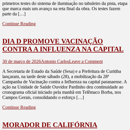
primeiros testes do sistema de iluminação no tabuleiro da pista, etapa
MOSTRAM
que marca mais um avanço na reta final da obra. Os testes fazem
COMO
parte da […]
A
PONTE
Continue Reading
DE
GUARATUB
FICARÁ
DIA D PROMOVE VACINAÇÃO
À
NOITE
CONTRA A INFLUENZA NA CAPITAL
on
30 de março de 2026
Antonio Carlos
Leave a Comment
DIA
A Secretaria de Estado da Saúde (Sesa) e a Prefeitura de Curitiba
D
lançaram, na tarde deste sábado (28), a mobilização da 28ª
PROMOVE
Campanha de Vacinação contra a Influenza na capital paranaense. A
VACINAÇÃ
ação na Unidade de Saúde Ouvidor Pardinho deu continuidade ao
CONTRA
cronograma oficial iniciado pela manhã em Telêmaco Borba, nos
A
Campos Gerais, consolidando o esforço […]
INFLUENZA
NA
Continue Reading
CAPITAL
MORADOR DE CALIFÓRNIA