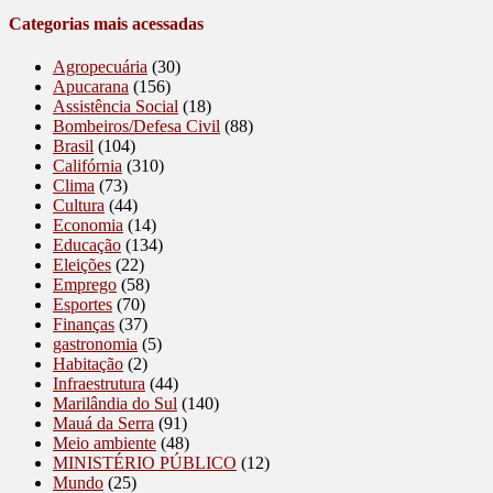
Categorias mais acessadas
Agropecuária
(30)
Apucarana
(156)
Assistência Social
(18)
Bombeiros/Defesa Civil
(88)
Brasil
(104)
Califórnia
(310)
Clima
(73)
Cultura
(44)
Economia
(14)
Educação
(134)
Eleições
(22)
Emprego
(58)
Esportes
(70)
Finanças
(37)
gastronomia
(5)
Habitação
(2)
Infraestrutura
(44)
Marilândia do Sul
(140)
Mauá da Serra
(91)
Meio ambiente
(48)
MINISTÉRIO PÚBLICO
(12)
Mundo
(25)