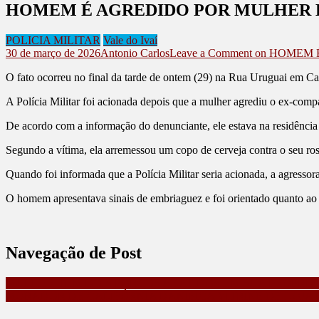
HOMEM É AGREDIDO POR MULHER E
POLICIA MILITAR
Vale do Ivaí
30 de março de 2026
Antonio Carlos
Leave a Comment
on HOMEM É
O fato ocorreu no final da tarde de ontem (29) na Rua Uruguai em C
A Polícia Militar foi acionada depois que a mulher agrediu o ex-com
De acordo com a informação do denunciante, ele estava na residência
Segundo a vítima, ela arremessou um copo de cerveja contra o seu ros
Quando foi informada que a Polícia Militar seria acionada, a agresso
O homem apresentava sinais de embriaguez e foi orientado quanto ao p
Navegação de Post
MULHER TEM DOIS PORCOS ABATIDOS EM SUA PROPRI
MORADOR DE CALIFÓRNIA DANIFICA VITRINE DE LOJA