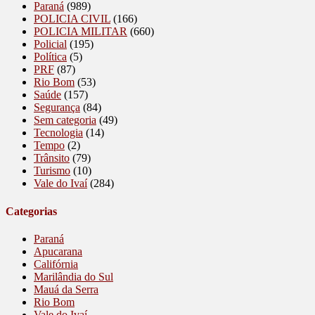
Paraná
(989)
POLICIA CIVIL
(166)
POLICIA MILITAR
(660)
Policial
(195)
Política
(5)
PRF
(87)
Rio Bom
(53)
Saúde
(157)
Segurança
(84)
Sem categoria
(49)
Tecnologia
(14)
Tempo
(2)
Trânsito
(79)
Turismo
(10)
Vale do Ivaí
(284)
Categorias
Paraná
Apucarana
Califórnia
Marilândia do Sul
Mauá da Serra
Rio Bom
Vale do Ivaí