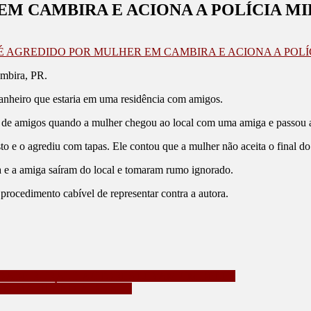
M CAMBIRA E ACIONA A POLÍCIA MI
 AGREDIDO POR MULHER EM CAMBIRA E ACIONA A POLÍ
ambira, PR.
panheiro que estaria em uma residência com amigos.
 de amigos quando a mulher chegou ao local com uma amiga e passou a 
to e o agrediu com tapas. Ele contou que a mulher não aceita o final d
ra e a amiga saíram do local e tomaram rumo ignorado.
rocedimento cabível de representar contra a autora.
EDADE RURAL E AUTORES LEVAM UM DELES
 EM MARILÂNDIA DO SUL