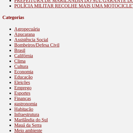
PREFEITURA DE MARILÂNDIA DO SUL GARANTE D
POLÍCIA MILITAR RECOLHE MAIS UMA MOTOCICLE
Categorias
Agropecuária
Apucarana
Assistência Social
Bombeiros/Defesa Civil
Brasil
Califórnia
Clima
Cultura
Economia
Educação
Eleições
Emprego
Esportes
Finanças
gastronomia
Habitação
Infraestrutura
Marilândia do Sul
Mauá da Serra
Meio ambiente