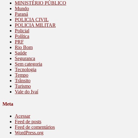
MINISTÉRIO PÚBLICO
Mundo
Paraná
POLICIA CIVIL
POLICIA MILITAR
Policial
Política
PRF
Rio Bom
Saúde
Segurança
Sem categoria
Tecnologia
Tempo
Trânsito
Turismo
Vale do Ivaí
Meta
Acessar
Feed de posts
Feed de comentários
WordPress.org