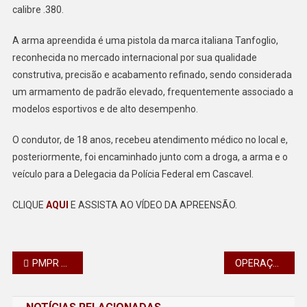
calibre .380.
A arma apreendida é uma pistola da marca italiana Tanfoglio,
reconhecida no mercado internacional por sua qualidade
construtiva, precisão e acabamento refinado, sendo considerada
um armamento de padrão elevado, frequentemente associado a
modelos esportivos e de alto desempenho.
O condutor, de 18 anos, recebeu atendimento médico no local e,
posteriormente, foi encaminhado junto com a droga, a arma e o
veículo para a Delegacia da Polícia Federal em Cascavel.
CLIQUE
AQUI
E ASSISTA AO VÍDEO DA APREENSÃO.
Navegação
PMPR APREENDE MAIS DE 1 TONELADA DE MACONHA EM PLANALTINA DO PARANÁ
OPERAÇÃO FORÇA TOTAL BRASIL 25 TEM BONS RESULTADOS NA ÁREA DO 10º BPM
de