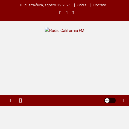
Skip
quarta-feira, agosto 05, 2026
Sobre
Contato
to
content
Rádio California FM
A primeira do seu rádio