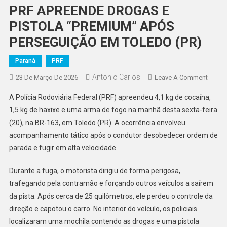
PRF APREENDE DROGAS E
PISTOLA “PREMIUM” APÓS
PERSEGUIÇÃO EM TOLEDO (PR)
Paraná
PRF
Antonio Carlos
On
23 De Março De 2026
Leave A Comment
PRF
A Polícia Rodoviária Federal (PRF) apreendeu 4,1 kg de cocaína,
APRE
1,5 kg de haxixe e uma arma de fogo na manhã desta sexta-feira
DROG
(20), na BR-163, em Toledo (PR). A ocorrência envolveu
E
acompanhamento tático após o condutor desobedecer ordem de
PISTO
“PREM
parada e fugir em alta velocidade.
APÓS
PERSE
Durante a fuga, o motorista dirigiu de forma perigosa,
EM
trafegando pela contramão e forçando outros veículos a saírem
TOLE
da pista. Após cerca de 25 quilômetros, ele perdeu o controle da
(PR)
direção e capotou o carro. No interior do veículo, os policiais
localizaram uma mochila contendo as drogas e uma pistola