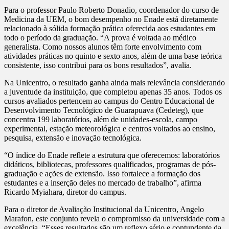
Para o professor Paulo Roberto Donadio, coordenador do curso de
Medicina da UEM, o bom desempenho no Enade está diretamente
relacionado à sólida formação prática oferecida aos estudantes em
todo o período da graduação. “A prova é voltada ao médico
generalista. Como nossos alunos têm forte envolvimento com
atividades práticas no quinto e sexto anos, além de uma base teórica
consistente, isso contribui para os bons resultados”, avalia.
Na Unicentro, o resultado ganha ainda mais relevância considerando
a juventude da instituição, que completou apenas 35 anos. Todos os
cursos avaliados pertencem ao campus do Centro Educacional de
Desenvolvimento Tecnológico de Guarapuava (Cedeteg), que
concentra 199 laboratórios, além de unidades-escola, campo
experimental, estação meteorológica e centros voltados ao ensino,
pesquisa, extensão e inovação tecnológica.
“O índice do Enade reflete a estrutura que oferecemos: laboratórios
didáticos, bibliotecas, professores qualificados, programas de pós-
graduação e ações de extensão. Isso fortalece a formação dos
estudantes e a inserção deles no mercado de trabalho”, afirma
Ricardo Myiahara, diretor do campus.
Para o diretor de Avaliação Institucional da Unicentro, Angelo
Marafon, este conjunto revela o compromisso da universidade com a
excelência. “Esses resultados são um reflexo sério e contundente da