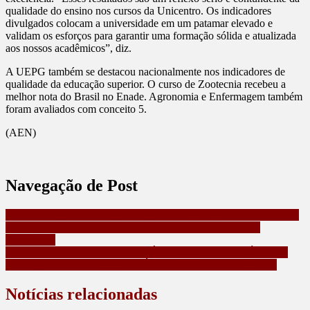
qualidade do ensino nos cursos da Unicentro. Os indicadores
divulgados colocam a universidade em um patamar elevado e
validam os esforços para garantir uma formação sólida e atualizada
aos nossos acadêmicos”, diz.
A UEPG também se destacou nacionalmente nos indicadores de
qualidade da educação superior. O curso de Zootecnia recebeu a
melhor nota do Brasil no Enade. Agronomia e Enfermagem também
foram avaliados com conceito 5.
(AEN)
Navegação de Post
COPEL AMPLIA USO DE TERMOVISÃO PARA GARANTIR
MAIS CONFIABILIDADE NO FORNECIMENTO DE
ENERGIA
COM 65 EMPRESAS, PARANÁ TEM 2º MAIOR NÚMERO
DE EMPREGADOS NA INDÚSTRIA DE CHOCOLATES
Notícias relacionadas