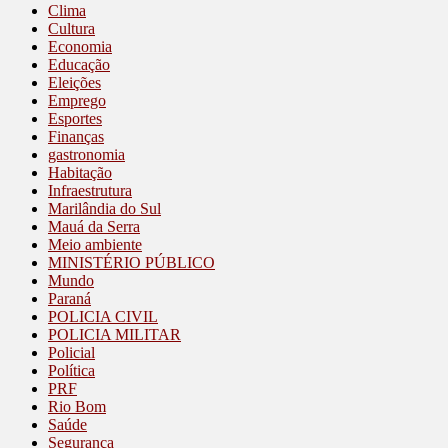
Clima
Cultura
Economia
Educação
Eleições
Emprego
Esportes
Finanças
gastronomia
Habitação
Infraestrutura
Marilândia do Sul
Mauá da Serra
Meio ambiente
MINISTÉRIO PÚBLICO
Mundo
Paraná
POLICIA CIVIL
POLICIA MILITAR
Policial
Política
PRF
Rio Bom
Saúde
Segurança