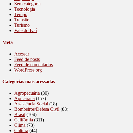
Sem categoria
Tecnologia
Tempo
Trânsito
Turismo
Vale do Ivaí
Meta
Acessar
Feed de posts
Feed de comentários
WordPress.org
Categorias mais acessadas
Agropecuária
(30)
Apucarana
(157)
Assistência Social
(18)
Bombeiros/Defesa Civil
(88)
Brasil
(104)
Califórnia
(311)
Clima
(73)
Cultura
(44)