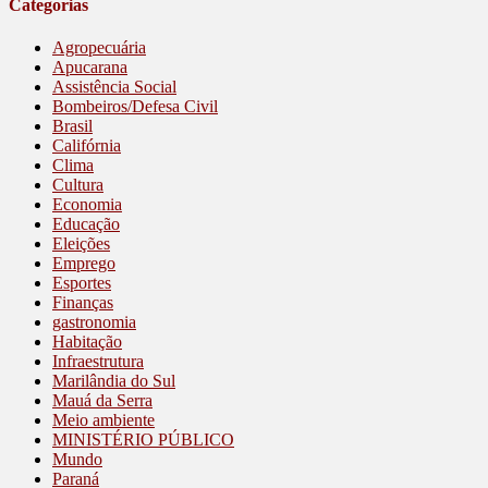
Categorias
Agropecuária
Apucarana
Assistência Social
Bombeiros/Defesa Civil
Brasil
Califórnia
Clima
Cultura
Economia
Educação
Eleições
Emprego
Esportes
Finanças
gastronomia
Habitação
Infraestrutura
Marilândia do Sul
Mauá da Serra
Meio ambiente
MINISTÉRIO PÚBLICO
Mundo
Paraná