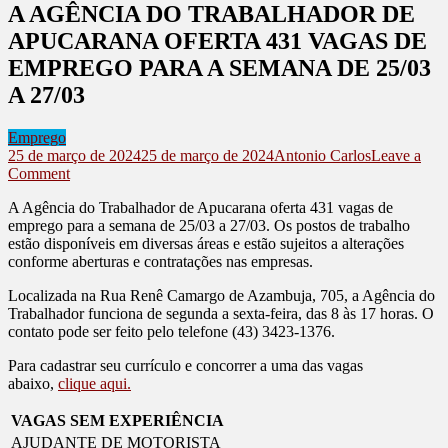
A AGÊNCIA DO TRABALHADOR DE
APUCARANA OFERTA 431 VAGAS DE
EMPREGO PARA A SEMANA DE 25/03
A 27/03
Emprego
25 de março de 2024
25 de março de 2024
Antonio Carlos
Leave a
on
Comment
A
A Agência do Trabalhador de Apucarana oferta 431 vagas de
AGÊNCIA
emprego para a semana de 25/03 a 27/03. Os postos de trabalho
DO
estão disponíveis em diversas áreas e estão sujeitos a alterações
TRABALHADOR
conforme aberturas e contratações nas empresas.
DE
APUCARANA
Localizada na Rua Renê Camargo de Azambuja, 705, a Agência do
OFERTA
Trabalhador funciona de segunda a sexta-feira, das 8 às 17 horas. O
431
contato pode ser feito pelo telefone (43) 3423-1376.
VAGAS
DE
Para cadastrar seu currículo e concorrer a uma das vagas
EMPREGO
abaixo,
clique aqui.
PARA
A
VAGAS SEM EXPERIÊNCIA
SEMANA
AJUDANTE DE MOTORISTA
DE