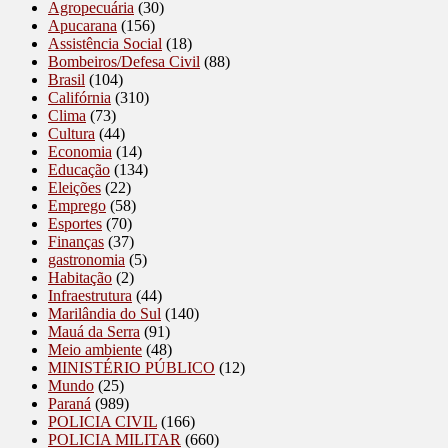
Agropecuária
(30)
Apucarana
(156)
Assistência Social
(18)
Bombeiros/Defesa Civil
(88)
Brasil
(104)
Califórnia
(310)
Clima
(73)
Cultura
(44)
Economia
(14)
Educação
(134)
Eleições
(22)
Emprego
(58)
Esportes
(70)
Finanças
(37)
gastronomia
(5)
Habitação
(2)
Infraestrutura
(44)
Marilândia do Sul
(140)
Mauá da Serra
(91)
Meio ambiente
(48)
MINISTÉRIO PÚBLICO
(12)
Mundo
(25)
Paraná
(989)
POLICIA CIVIL
(166)
POLICIA MILITAR
(660)