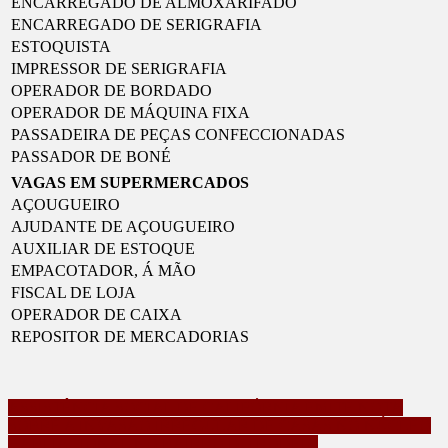
ENCARREGADO DE ALMOXARIFADO
ENCARREGADO DE SERIGRAFIA
ESTOQUISTA
IMPRESSOR DE SERIGRAFIA
OPERADOR DE BORDADO
OPERADOR DE MÁQUINA FIXA
PASSADEIRA DE PEÇAS CONFECCIONADAS
PASSADOR DE BONÉ
VAGAS EM SUPERMERCADOS
AÇOUGUEIRO
AJUDANTE DE AÇOUGUEIRO
AUXILIAR DE ESTOQUE
EMPACOTADOR, Á MÃO
FISCAL DE LOJA
OPERADOR DE CAIXA
REPOSITOR DE MERCADORIAS
Navegação
ASSISTÊNCIA SOCIAL DE CALIFÓRNIA EMITE NOTA
SOBRE A INVASÃO IRREGULAR DE CASAS NO NÚCLEO
de
HABITACIONAL NO BAIRRO DO RODEIO