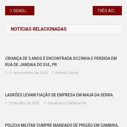
Navegação
DENGUE – PARANÁ TEM MAIS 20.848 CASOS E 38 ÓBITOS – REGIÃO TEM 8 NOVOS ÓBITOS
TRÊS ACIDENTES NO MESMO LUGAR MARCAM A SEGUNDA-FEIRA (8) NA BR-376 NA SAÍDA DE CALIFÓRNIA
de
NOTÍCIAS RELACIONADAS
Post
CRIANÇA DE 5 ANOS É ENCONTRADA SOZINHA E PERDIDA EM
RUA DE JANDAIA DO SUL, PR
21 de novembro de 2024
Antonio Carlos
LADRÕES LEVAM FIAÇÃO DE EMPRESA EM MAUÁ DA SERRA
10 de julho de 2025
Jornalismo Califórnia FM
POLÍCIA MILITAR CUMPRE MANDADO DE PRISÃO EM CAMBIRA,