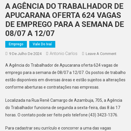
A AGÊNCIA DO TRABALHADOR DE
APUCARANA OFERTA 624 VAGAS
DE EMPREGO PARA A SEMANA DE
08/07 A 12/07
Emprego
Vale Do Ivaí
Antonio Carlos
On
9 De Julho De 2024
Leave A Comment
A
A Agência do Trabalhador de Apucarana oferta 624 vagas de
AGÊNCI
emprego para a semana de 08/07 a 12/07. Os postos de trabalho
DO
estão disponíveis em diversas áreas e estão sujeitos a alterações
TRABAL
conforme aberturas e contratações nas empresas.
DE
APUCA
Localizada na Rua Renê Camargo de Azambuja, 705, a Agência
OFERTA
624
do Trabalhador funciona de segunda a sexta-feira, das 8 às 17
VAGAS
horas. O contato pode ser feito pelo telefone (43) 3423-1376.
DE
EMPREG
Para cadastrar seu currículo e concorrer a uma das vagas