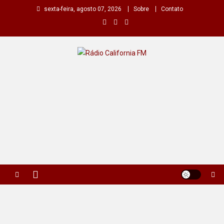
Skip
sexta-feira, agosto 07, 2026
Sobre
Contato
to
content
Rádio California FM
A primeira do seu rádio