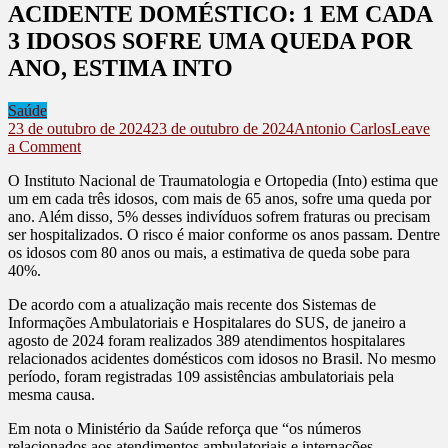
ACIDENTE DOMÉSTICO: 1 EM CADA
3 IDOSOS SOFRE UMA QUEDA POR
ANO, ESTIMA INTO
Saúde
23 de outubro de 2024
23 de outubro de 2024
Antonio Carlos
Leave
on
a Comment
ACIDENTE
O Instituto Nacional de Traumatologia e Ortopedia (Into) estima que
DOMÉSTICO:
um em cada três idosos, com mais de 65 anos, sofre uma queda por
1
ano. Além disso, 5% desses indivíduos sofrem fraturas ou precisam
EM
ser hospitalizados. O risco é maior conforme os anos passam. Dentre
CADA
os idosos com 80 anos ou mais, a estimativa de queda sobe para
3
40%.
IDOSOS
SOFRE
De acordo com a atualização mais recente dos Sistemas de
UMA
Informações Ambulatoriais e Hospitalares do SUS, de janeiro a
QUEDA
agosto de 2024 foram realizados 389 atendimentos hospitalares
POR
relacionados acidentes domésticos com idosos no Brasil. No mesmo
ANO,
período, foram registradas 109 assistências ambulatoriais pela
ESTIMA
mesma causa.
INTO
Em nota o Ministério da Saúde reforça que “os números
relacionados aos atendimentos ambulatoriais e internações