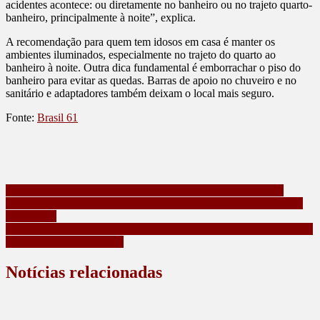
acidentes acontece: ou diretamente no banheiro ou no trajeto quarto-
banheiro, principalmente à noite”, explica.
A recomendação para quem tem idosos em casa é manter os
ambientes iluminados, especialmente no trajeto do quarto ao
banheiro à noite. Outra dica fundamental é emborrachar o piso do
banheiro para evitar as quedas. Barras de apoio no chuveiro e no
sanitário e adaptadores também deixam o local mais seguro.
Fonte:
Brasil 61
Navegação
ELEIÇÕES 2024: QUASE 34 MILHÕES DE ELEITORES
VOTAM EM 2° TURNO PARA ELEGER PREFEITOS EM 51
de
CIDADES
Post
PIX: ENTENDA AS MUDANÇAS QUE COMEÇAM A VALER
EM 1º DE NOVEMBRO
Notícias relacionadas