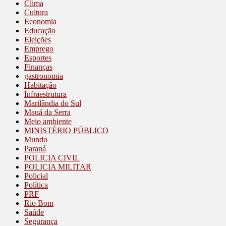
Clima
Cultura
Economia
Educação
Eleições
Emprego
Esportes
Finanças
gastronomia
Habitação
Infraestrutura
Marilândia do Sul
Mauá da Serra
Meio ambiente
MINISTÉRIO PÚBLICO
Mundo
Paraná
POLICIA CIVIL
POLICIA MILITAR
Policial
Política
PRF
Rio Bom
Saúde
Segurança