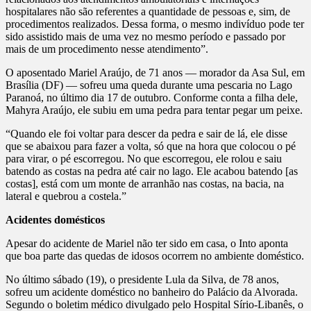
hospitalares não são referentes a quantidade de pessoas e, sim, de
procedimentos realizados. Dessa forma, o mesmo indivíduo pode ter
sido assistido mais de uma vez no mesmo período e passado por
mais de um procedimento nesse atendimento”.
O aposentado Mariel Araújo, de 71 anos — morador da Asa Sul, em
Brasília (DF) — sofreu uma queda durante uma pescaria no Lago
Paranoá, no último dia 17 de outubro. Conforme conta a filha dele,
Mahyra Araújo, ele subiu em uma pedra para tentar pegar um peixe.
“Quando ele foi voltar para descer da pedra e sair de lá, ele disse
que se abaixou para fazer a volta, só que na hora que colocou o pé
para virar, o pé escorregou. No que escorregou, ele rolou e saiu
batendo as costas na pedra até cair no lago. Ele acabou batendo [as
costas], está com um monte de arranhão nas costas, na bacia, na
lateral e quebrou a costela.”
Acidentes domésticos
Apesar do acidente de Mariel não ter sido em casa, o Into aponta
que boa parte das quedas de idosos ocorrem no ambiente doméstico.
No último sábado (19), o presidente Lula da Silva, de 78 anos,
sofreu um acidente doméstico no banheiro do Palácio da Alvorada.
Segundo o boletim médico divulgado pelo Hospital Sírio-Libanês, o