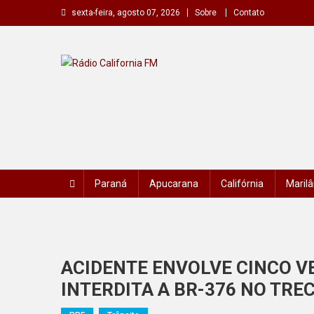
Skip
sexta-feira, agosto 07, 2026
Sobre
Contato
to
content
Rádio California FM
A primeira do seu rádio
Paraná
Apucarana
Califórnia
Marilâ
ACIDENTE ENVOLVE CINCO VE
INTERDITA A BR-376 NO TRE