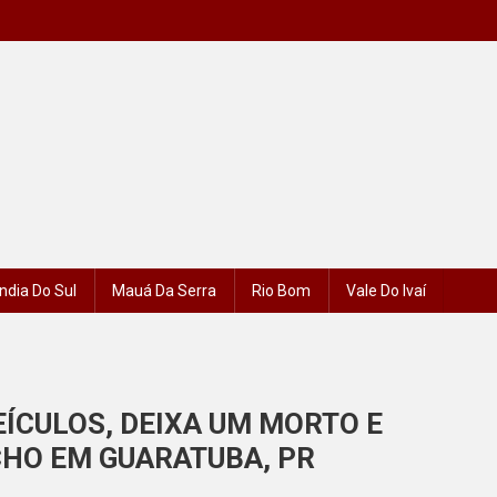
ndia Do Sul
Mauá Da Serra
Rio Bom
Vale Do Ivaí
ÍCULOS, DEIXA UM MORTO E
CHO EM GUARATUBA, PR