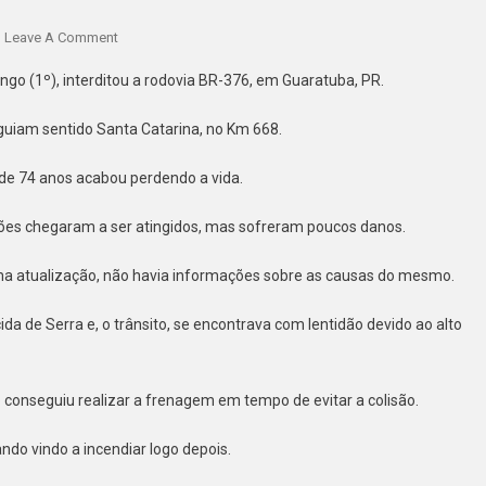
On
Leave A Comment
ACIDENTE
ngo (1º), interditou a rodovia BR-376, em Guaratuba, PR.
ENVOLVE
CINCO
guiam sentido Santa Catarina, no Km 668.
VEÍCULOS,
DEIXA
 de 74 anos acabou perdendo a vida.
UM
MORTO
hões chegaram a ser atingidos, mas sofreram poucos danos.
E
INTERDITA
ima atualização, não havia informações sobre as causas do mesmo.
A
BR-
ida de Serra e, o trânsito, se encontrava com lentidão devido ao alto
376
NO
TRECHO
 conseguiu realizar a frenagem em tempo de evitar a colisão.
EM
GUARATUBA,
ndo vindo a incendiar logo depois.
PR