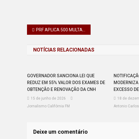
Navegação
PRF APLICA 500 MULTAS POR EXCESSO DE VELOCIDADE EM APENAS 3h NA BR-376
de
NOTÍCIAS RELACIONADAS
Post
GOVERNADOR SANCIONA LEI QUE
NOTIFICAÇÃ
REDUZ EM 55% VALOR DOS EXAMES DE
MODERNIZA 
OBTENÇÃO E RENOVAÇÃO DA CNH
EXCESSO DE
15 de junho de 2026
18 de dezem
Jornalismo Califórnia FM
Antonio Carlos
Deixe um comentário