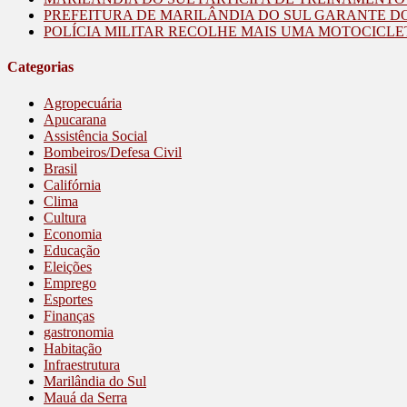
PREFEITURA DE MARILÂNDIA DO SUL GARANTE D
POLÍCIA MILITAR RECOLHE MAIS UMA MOTOCICLE
Categorias
Agropecuária
Apucarana
Assistência Social
Bombeiros/Defesa Civil
Brasil
Califórnia
Clima
Cultura
Economia
Educação
Eleições
Emprego
Esportes
Finanças
gastronomia
Habitação
Infraestrutura
Marilândia do Sul
Mauá da Serra