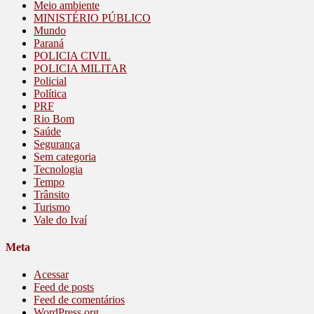
Meio ambiente
MINISTÉRIO PÚBLICO
Mundo
Paraná
POLICIA CIVIL
POLICIA MILITAR
Policial
Política
PRF
Rio Bom
Saúde
Segurança
Sem categoria
Tecnologia
Tempo
Trânsito
Turismo
Vale do Ivaí
Meta
Acessar
Feed de posts
Feed de comentários
WordPress.org