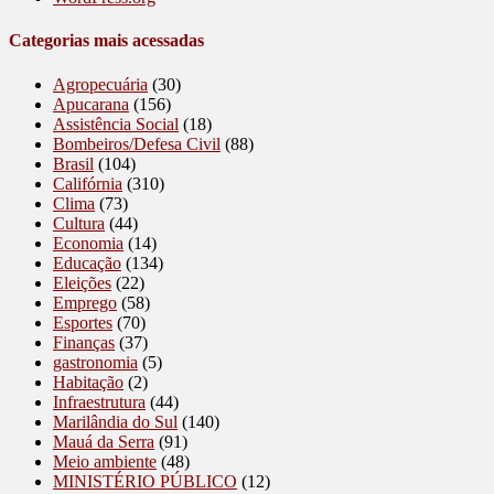
Categorias mais acessadas
Agropecuária
(30)
Apucarana
(156)
Assistência Social
(18)
Bombeiros/Defesa Civil
(88)
Brasil
(104)
Califórnia
(310)
Clima
(73)
Cultura
(44)
Economia
(14)
Educação
(134)
Eleições
(22)
Emprego
(58)
Esportes
(70)
Finanças
(37)
gastronomia
(5)
Habitação
(2)
Infraestrutura
(44)
Marilândia do Sul
(140)
Mauá da Serra
(91)
Meio ambiente
(48)
MINISTÉRIO PÚBLICO
(12)