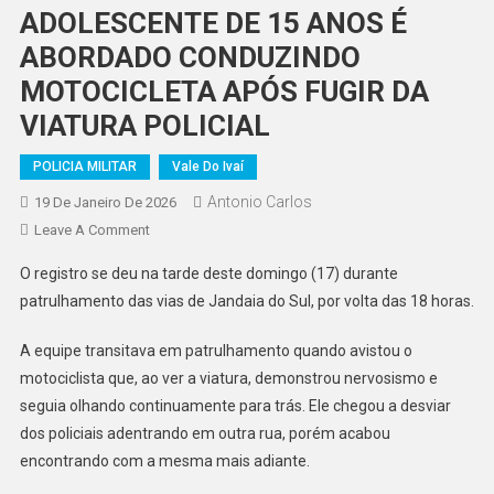
ADOLESCENTE DE 15 ANOS É
ABORDADO CONDUZINDO
MOTOCICLETA APÓS FUGIR DA
VIATURA POLICIAL
POLICIA MILITAR
Vale Do Ivaí
Antonio Carlos
19 De Janeiro De 2026
On
Leave A Comment
ADOLESCENTE
O registro se deu na tarde deste domingo (17) durante
DE
patrulhamento das vias de Jandaia do Sul, por volta das 18 horas.
15
ANOS
A equipe transitava em patrulhamento quando avistou o
É
motociclista que, ao ver a viatura, demonstrou nervosismo e
ABORDADO
seguia olhando continuamente para trás. Ele chegou a desviar
CONDUZINDO
MOTOCICLETA
dos policiais adentrando em outra rua, porém acabou
APÓS
encontrando com a mesma mais adiante.
FUGIR