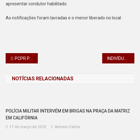
apresentar condutor habilitado.
As notificações foram lavradas e o menor liberado no local.
Navegação
PCPR PRENDE LÍDER E DOIS INTEGRANTES DE GRUPO CRIMINOSO DURANTE AÇÃO NO LITORAL
INDIVÍDUO FURTA CELULAR DAS MÃOS DE UM JOVEM NA RUA EM CALIFÓRNIA – FAMÍLIA RECUPEROU O APARELHO
de
NOTÍCIAS RELACIONADAS
Post
POLÍCIA MILITAR INTERVÉM EM BRIGAS NA PRAÇA DA MATRIZ
EM CALIFÓRNIA
17 de março de 2025
Antonio Carlos