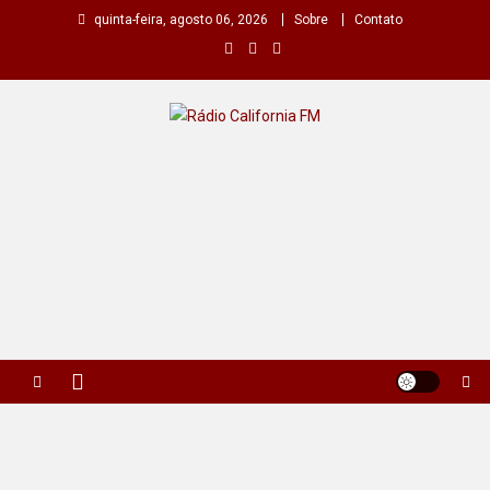
Skip
quinta-feira, agosto 06, 2026
Sobre
Contato
to
content
Rádio California FM
A primeira do seu rádio