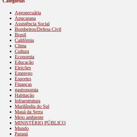
Categorias
Agropecuária
Apucarana
Assistência Social
Bombeiros/Defesa Civil
Brasil
Califórnia
Clima
Cultura
Economia
Educação
Eleições
Emprego
Esportes
Finanças
gastronomia
Habitação
Infraestrutura
Marilândia do Sul
Mauá da Serra
Meio ambiente
MINISTÉRIO PÚBLICO
Mundo
Paraná