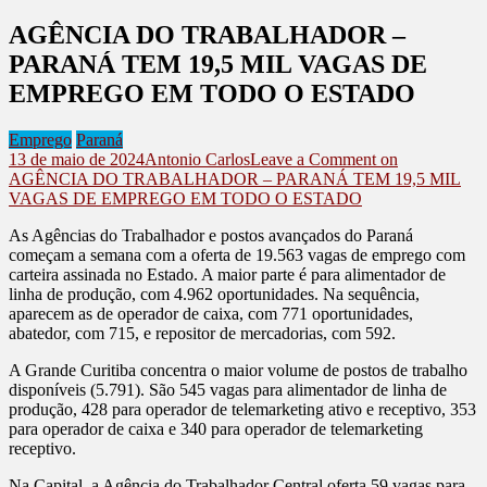
AGÊNCIA DO TRABALHADOR –
PARANÁ TEM 19,5 MIL VAGAS DE
EMPREGO EM TODO O ESTADO
Emprego
Paraná
13 de maio de 2024
Antonio Carlos
Leave a Comment
on
AGÊNCIA DO TRABALHADOR – PARANÁ TEM 19,5 MIL
VAGAS DE EMPREGO EM TODO O ESTADO
As Agências do Trabalhador e postos avançados do Paraná
começam a semana com a oferta de 19.563 vagas de emprego com
carteira assinada no Estado. A maior parte é para alimentador de
linha de produção, com 4.962 oportunidades. Na sequência,
aparecem as de operador de caixa, com 771 oportunidades,
abatedor, com 715, e repositor de mercadorias, com 592.
A Grande Curitiba concentra o maior volume de postos de trabalho
disponíveis (5.791). São 545 vagas para alimentador de linha de
produção, 428 para operador de telemarketing ativo e receptivo, 353
para operador de caixa e 340 para operador de telemarketing
receptivo.
Na Capital, a Agência do Trabalhador Central oferta 59 vagas para