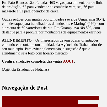
Em Pato Branco, são ofertadas 463 vagas para alimentador de linha
de produção, 62 para vendedor de comércio varejista, 56 para
magarefe e 51 para operador de caixa.
Outras regiões com muitas oportunidades são a de Umuarama (854),
com destaque para trabalhadores da indústria, e Maringá (676), com
a procura de 60 varredores de rua. Em Guarapuava são 503, com
destaque para a procura por montadores de equipamentos elétricos.
ATENDIMENTO
– Os interessados devem buscar orientações
entrando em contato com a unidade da Agência do Trabalhador de
seu município. Para evitar aglomeração, a sugestão é que o
atendimento seja feito com horário marcado.
Confira a relação completa das vagas
AQUI
.
(Agência Estadual de Notícias)
Navegação de Post
ALTERADO, HOMEM GRITA COM FUNCIONÁRIOS DO
PROVIDÊNCIA E INVADE ÁREA RESTRITA
PCPR DEFLAGRA OPERAÇÃO CONTRA ASSOCIAÇÃO