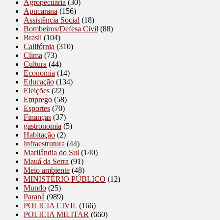
Agropecuária
(30)
Apucarana
(156)
Assistência Social
(18)
Bombeiros/Defesa Civil
(88)
Brasil
(104)
Califórnia
(310)
Clima
(73)
Cultura
(44)
Economia
(14)
Educação
(134)
Eleições
(22)
Emprego
(58)
Esportes
(70)
Finanças
(37)
gastronomia
(5)
Habitação
(2)
Infraestrutura
(44)
Marilândia do Sul
(140)
Mauá da Serra
(91)
Meio ambiente
(48)
MINISTÉRIO PÚBLICO
(12)
Mundo
(25)
Paraná
(989)
POLICIA CIVIL
(166)
POLICIA MILITAR
(660)