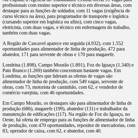
profissionais com ensino superior e técnico em diversas áreas, com
destaque para as funções de soldador, com 11 vagas (exigência de
curso técnico na área), para programador de transporte e logística
(cursando superior em logística ou afins), com cinco vagas,
eletricista, com duas vagas, e técnico em enfermagem do trabalho,
também com duas vagas.
A Região de Cascavel aparece em seguida (4.932), com 1.552
oportunidades para alimentador de linha de produção, 472 para
abatedor, 171 para servente de obras e 170 para magarefe.
Londrina (1.898), Campo Mourão (1.891), Foz do Iguaçu (1.340) e
Pato Branco (1.269) também concentram bastante vagas. Em
Londrina, as funções que lideram as ofertas de vagas são
alimentador de linha de produção, com 549 vagas, servente de
obras, com 73, motorista de caminhão, com 62, e vendedor de
comércio varejista, com 46 oportunidades.
Em Campo Mourão, os destaques são para alimentador de linha de
produção (686), magarefe (199), abatedor (131) e trabalhador da
manutenção de edificações (117). Na região de Foz do Iguaçu, no
Oeste, há oferta de emprego para as funções de alimentador de linha
de produção, com 470 oportunidades, repositor de mercadorias, com
83, operador de caixa, com 62, e abatedor, com 40.