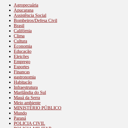
Agropecuária
Apucarana
Assistência Social
Bombeiros/Defesa Civil
Brasil
Califórnia
Clima
Cultura
Economia
Educação
Eleições
Emprego
Esportes
Finanças
gastronomia
Habitação
Infraestrutura
Marilândia do Sul
Mauá da Serra
Meio ambiente
MINISTÉRIO PÚBLICO
Mundo
Paraná
POLICIA CIVIL