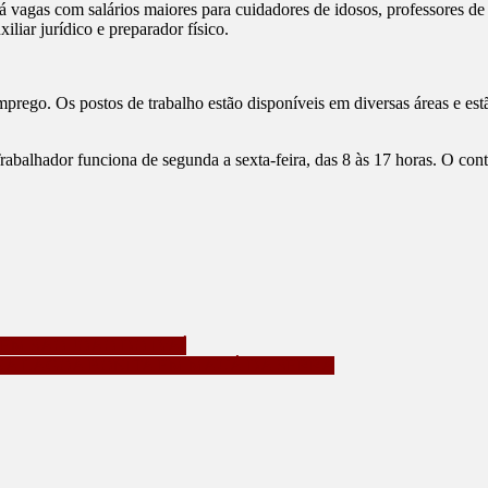
á vagas com salários maiores para cuidadores de idosos, professores de 
liar jurídico e preparador físico.
go. Os postos de trabalho estão disponíveis em diversas áreas e estão
alhador funciona de segunda a sexta-feira, das 8 às 17 horas. O conta
EM SÃO JOÃO DO IVAÍ
 NA LAGOA BONITA EM MAUÁ DA SERRA