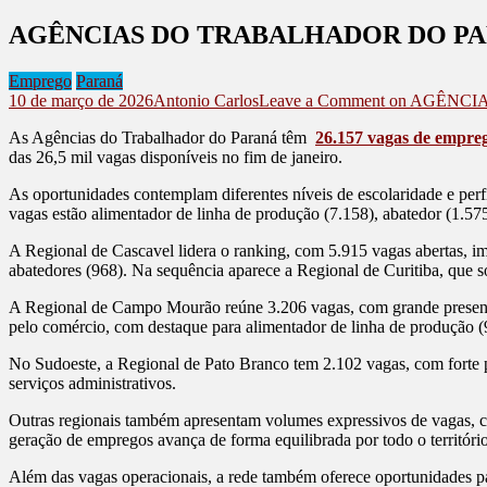
AGÊNCIAS DO TRABALHADOR DO PAR
Emprego
Paraná
10 de março de 2026
Antonio Carlos
Leave a Comment
on AGÊNCI
As Agências do Trabalhador do Paraná têm
26.157 vagas de empre
das 26,5 mil vagas disponíveis no fim de janeiro.
As oportunidades contemplam diferentes níveis de escolaridade e perf
vagas estão alimentador de linha de produção (7.158), abatedor (1.575
A Regional de Cascavel lidera o ranking, com 5.915 vagas abertas, im
abatedores (968). Na sequência aparece a Regional de Curitiba, que s
A Regional de Campo Mourão reúne 3.206 vagas, com grande presença 
pelo comércio, com destaque para alimentador de linha de produção (9
No Sudoeste, a Regional de Pato Branco tem 2.102 vagas, com forte p
serviços administrativos.
Outras regionais também apresentam volumes expressivos de vagas, 
geração de empregos avança de forma equilibrada por todo o territóri
Além das vagas operacionais, a rede também oferece oportunidades par