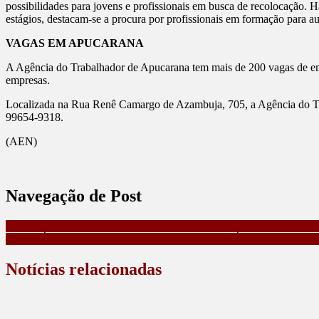
possibilidades para jovens e profissionais em busca de recolocação. H
estágios, destacam-se a procura por profissionais em formação para auxi
VAGAS EM APUCARANA
A Agência do Trabalhador de Apucarana tem mais de 200 vagas de empre
empresas.
Localizada na Rua Renê Camargo de Azambuja, 705, a Agência do Trab
99654-9318.
(AEN)
Navegação de Post
BRIGA DE MÃE E FILHA TERMINA COM AS DUAS PRESAS 
ESPETÁCULO DA PAIXÃO DE CRISTO SERÁ REALIZADO
Notícias relacionadas