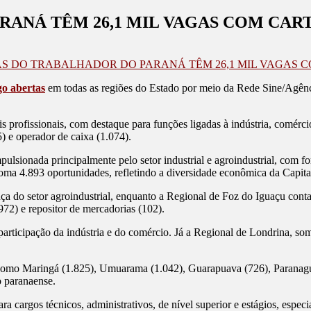
ANÁ TÊM 26,1 MIL VAGAS COM CART
AS DO TRABALHADOR DO PARANÁ TÊM 26,1 MIL VAGAS 
go abertas
em todas as regiões do Estado por meio da Rede Sine/Agênc
is profissionais, com destaque para funções ligadas à indústria, comér
) e operador de caixa (1.074).
pulsionada principalmente pelo setor industrial e agroindustrial, com f
oma 4.893 oportunidades, refletindo a diversidade econômica da Capita
do setor agroindustrial, enquanto a Regional de Foz do Iguaçu contabi
72) e repositor de mercadorias (102).
articipação da indústria e do comércio. Já a Regional de Londrina, som
como Maringá (1.825), Umuarama (1.042), Guarapuava (726), Paranaguá
o paranaense.
a cargos técnicos, administrativos, de nível superior e estágios, espe