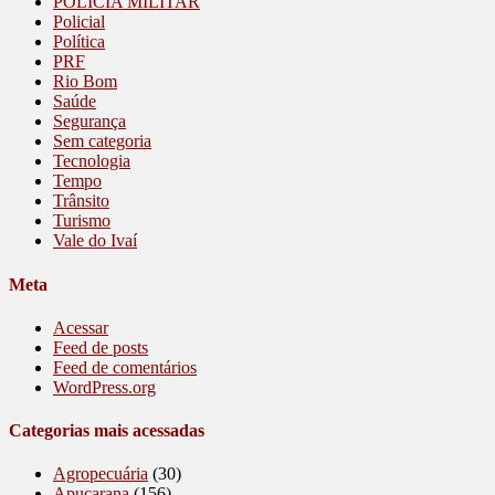
POLICIA MILITAR
Policial
Política
PRF
Rio Bom
Saúde
Segurança
Sem categoria
Tecnologia
Tempo
Trânsito
Turismo
Vale do Ivaí
Meta
Acessar
Feed de posts
Feed de comentários
WordPress.org
Categorias mais acessadas
Agropecuária
(30)
Apucarana
(156)