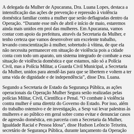
A delegada da Mulher de Apucarana, Dra. Luana Lopes, destaca a
intensificação das ações de prevenção e repressão à violência
doméstica familiar contra a mulher que serão deflagradas dentro da
Operação. “Durante esse mês de abril e início de maio, estaremos
ainda mais unidos em prol das mulheres. Em Apucarana, vamos
contar com apoio da prefeitura, através da Secretaria da Mulher, e
tenho certeza que vamos desenvolver um excelente trabalho,
levando conscientização à mulher, sobretudo à vítima, de que ela
não necessita permanecer em situação de violência pois a cidade
conta com todo um aparato, um sistema integrado de combate a essa
situação de violência doméstica e que estamos, não só a Polícia
Civil, mas a Polícia Militar, a Guarda Civil Municipal, a Secretaria
da Mulher, unidos para atendê-las para que se libertem e voltem a ter
uma vida de dignidade e de independência”, disse Dra. Luana.
Segundo a Secretaria de Estado da Segurança Pública, as ações
operacionais da Operação Mulher Segura serão realizadas pelas
polícias Militar, Civil, Científica e Penal. “O combate à violência
contra mulher é uma diretriz do Governo do Estado. Por isso, além
do trabalho ostensivo e de investigação, a Sesp vai levar palestras às
mulheres e ao público em geral sobre como evitar e denunciar casos
de agressão doméstica, em parceria com a Secretaria da Mulher,
Igualdade Racial e Pessoa Idosa”, disse Hudson Leôncio Teixeira,
secretário de Segurança Pública, durante lançamento da Operação