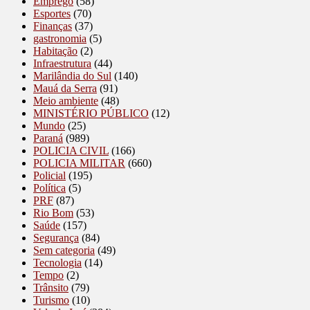
Emprego
(58)
Esportes
(70)
Finanças
(37)
gastronomia
(5)
Habitação
(2)
Infraestrutura
(44)
Marilândia do Sul
(140)
Mauá da Serra
(91)
Meio ambiente
(48)
MINISTÉRIO PÚBLICO
(12)
Mundo
(25)
Paraná
(989)
POLICIA CIVIL
(166)
POLICIA MILITAR
(660)
Policial
(195)
Política
(5)
PRF
(87)
Rio Bom
(53)
Saúde
(157)
Segurança
(84)
Sem categoria
(49)
Tecnologia
(14)
Tempo
(2)
Trânsito
(79)
Turismo
(10)