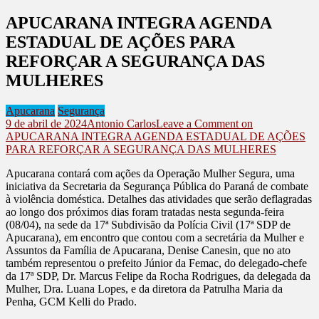
APUCARANA INTEGRA AGENDA
ESTADUAL DE AÇÕES PARA
REFORÇAR A SEGURANÇA DAS
MULHERES
Apucarana
Segurança
9 de abril de 2024
Antonio Carlos
Leave a Comment
on
APUCARANA INTEGRA AGENDA ESTADUAL DE AÇÕES
PARA REFORÇAR A SEGURANÇA DAS MULHERES
Apucarana contará com ações da Operação Mulher Segura, uma
iniciativa da Secretaria da Segurança Pública do Paraná de combate
à violência doméstica. Detalhes das atividades que serão deflagradas
ao longo dos próximos dias foram tratadas nesta segunda-feira
(08/04), na sede da 17ª Subdivisão da Polícia Civil (17ª SDP de
Apucarana), em encontro que contou com a secretária da Mulher e
Assuntos da Família de Apucarana, Denise Canesin, que no ato
também representou o prefeito Júnior da Femac, do delegado-chefe
da 17ª SDP, Dr. Marcus Felipe da Rocha Rodrigues, da delegada da
Mulher, Dra. Luana Lopes, e da diretora da Patrulha Maria da
Penha, GCM Kelli do Prado.