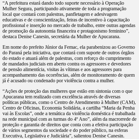
“A prefeitura estará dando todo suporte necessário à Operação
Mulher Segura, participando ativamente de toda a programação
local que contará com palestras, panfletagem e adesivagem
educativas e de conscientização, feiras de incentivo à capacitação
profissional e inserção no mercado de trabalho, entre outras agendas
de promoção da autonomia financeira e protagonismo feminino”,
destaca Denise Canesin, secretária da Mulher de Apucarana.
Em nome do prefeito Júnior da Femac, ela parabenizou ao Governo
do Paraná pela iniciativa, que contará com suporte de outros órgãos
do estado e atuará além de palestras, com reforço do cumprimento
de mandados judiciais em aberto contra os agressores e devedores
de pensão alimentícia, visitas às vítimas e aos agressores para
acompanhamento das ocorrências, além de monitoramento de quem
já é acusado ou condenado por violência contra a mulher.
“Ações de proteção das mulheres que estão em sintonia com o que
Apucarana tem realizado com excelência através de diversas
políticas públicas, como o Centro de Atendimento à Mulher (CAM),
Centro de Oficinas, Economia Solidária, a cartilha “Maria da Penha
vai às Escolas”, onde a temática da violência doméstica é trabalhada
na rede municipal com as turmas do 4º Ano”, além da macrorrede de
proteção e garantia de direitos que conta com a efetiva participação
de vários segmentos da sociedade e do poder público, na esferas
Executiva, Legislativa e Judiciária”, salientou Denise Canesin.