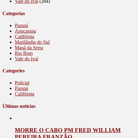
Vale do Ivaí
(284)
Categorias
Paraná
Apucarana
Califórnia
Marilândia do Sul
Mauá da Serra
Rio Bom
Vale do Ivaí
Categories
Policial
Paraná
Califórnia
Últimas notícias
MORRE O CABO PM FRED WILLIAM
PEREIRA FRANZÃO