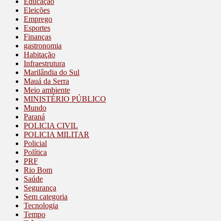
Educação
Eleições
Emprego
Esportes
Finanças
gastronomia
Habitação
Infraestrutura
Marilândia do Sul
Mauá da Serra
Meio ambiente
MINISTÉRIO PÚBLICO
Mundo
Paraná
POLICIA CIVIL
POLICIA MILITAR
Policial
Política
PRF
Rio Bom
Saúde
Segurança
Sem categoria
Tecnologia
Tempo