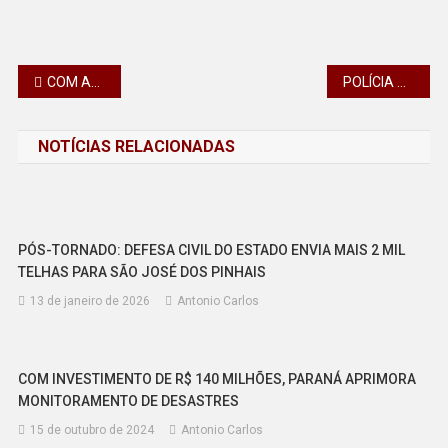
Navegação
COM APOIO DE 11 CAMINHÕES-PIPA, TÉCNICOS DO IAT VÃO ATUAR POR 10 DIAS NO RIO GRANDE DO SUL
POLÍCIA CIVIL PRENDE DOIS ENVOLVIDOS NO JOGO DO TIGRINHO
de
NOTÍCIAS RELACIONADAS
Post
PÓS-TORNADO: DEFESA CIVIL DO ESTADO ENVIA MAIS 2 MIL
TELHAS PARA SÃO JOSÉ DOS PINHAIS
13 de janeiro de 2026
Antonio Carlos
COM INVESTIMENTO DE R$ 140 MILHÕES, PARANÁ APRIMORA
MONITORAMENTO DE DESASTRES
15 de outubro de 2024
Antonio Carlos