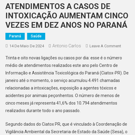
ATENDIMENTOS A CASOS DE
INTOXICAÇÃO AUMENTAM CINCO
VEZES EM DEZ ANOS NO PARANÁ
Paraná
Saúde
Antonio Carlos
On
14 De Maio De 2024
Leave A Comment
ATENDI
Trinta e oito novas ligações ou casos por dia: esse é o número
A
médio de atendimentos realizados este ano pelo Centro de
CASOS
Informação e Assistência Toxicológica do Paraná (Ciatox-PR). De
DE
janeiro até o momento, o serviço acumulou 4.491 chamadas
INTOXI
AUMEN
relacionadas a intoxicações, exposição a agentes tóxicos e
CINCO
acidentes por animais peçonhentos. O número de menos de
VEZES
cinco meses já representa 41,6% dos 10.794 atendimentos
EM
realizados durante todo o ano passado.
DEZ
ANOS
Segundo dados do Ciatox PR, que é vinculado à Coordenação de
NO
Vigilância Ambiental da Secretaria de Estado da Saúde (Sesa), o