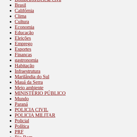
Brasil
Califórnia
Clima
Cultura
Economia
Educação
Eleições
Emprego
Esportes
Finanças
gastronomia
Habitação
Infraestrutura
Marilândia do Sul
Mauá da Serra
Meio ambiente
MINISTÉRIO PÚBLICO
Mundo
Paraná
POLICIA CIVIL
POLICIA MILITAR
Policial
Política
PRF