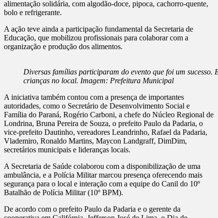
alimentação solidária, com algodão-doce, pipoca, cachorro-quente,
bolo e refrigerante.
A ação teve ainda a participação fundamental da Secretaria de
Educação, que mobilizou profissionais para colaborar com a
organização e produção dos alimentos.
Diversas famílias participaram do evento que foi um sucesso. E
crianças no local. Imagem: Prefeitura Municipal
A iniciativa também contou com a presença de importantes
autoridades, como o Secretário de Desenvolvimento Social e
Família do Paraná, Rogério Carboni, a chefe do Núcleo Regional de
Londrina, Bruna Pereira de Souza, o prefeito Paulo da Padaria, o
vice-prefeito Dautinho, vereadores Leandrinho, Rafael da Padaria,
Vlademiro, Ronaldo Martins, Maycon Landgraff, DimDim,
secretários municipais e lideranças locais.
A Secretaria de Saúde colaborou com a disponibilização de uma
ambulância, e a Polícia Militar marcou presença oferecendo mais
segurança para o local e interação com a equipe do Canil do 10º
Batalhão de Polícia Militar (10º BPM).
De acordo com o prefeito Paulo da Padaria e o gerente da
cooperativa em Califórnia, Jefferson José de Lima, o Dia de