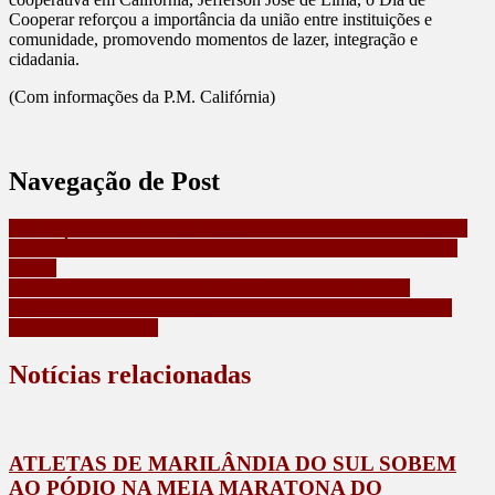
Cooperar reforçou a importância da união entre instituições e
comunidade, promovendo momentos de lazer, integração e
cidadania.
(Com informações da P.M. Califórnia)
Navegação de Post
HOMEM DESCUMPRE MEDIDA PROTETIVA, ARROMBA
RESIDÊNCIA E AMEAÇA A EX NAMORADA COM UMA
FACA
PMPR PRENDE CINCO PESSOAS E RECUPERA 54
CELULARES FURTADOS EM FESTIVAL NA PEDREIRA
PAULO LEMINSKI
Notícias relacionadas
ATLETAS DE MARILÂNDIA DO SUL SOBEM
AO PÓDIO NA MEIA MARATONA DO