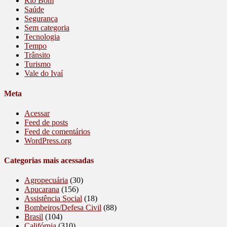
Rio Bom
Saúde
Segurança
Sem categoria
Tecnologia
Tempo
Trânsito
Turismo
Vale do Ivaí
Meta
Acessar
Feed de posts
Feed de comentários
WordPress.org
Categorias mais acessadas
Agropecuária
(30)
Apucarana
(156)
Assistência Social
(18)
Bombeiros/Defesa Civil
(88)
Brasil
(104)
Califórnia
(310)