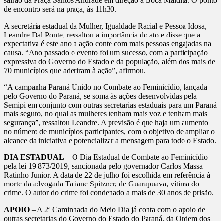
sairão da Praça Santos Andrade em direção à Boca Maldita. O ponto
de encontro será na praça, às 11h30.
A secretária estadual da Mulher, Igualdade Racial e Pessoa Idosa,
Leandre Dal Ponte, ressaltou a importância do ato e disse que a
expectativa é este ano a ação conte com mais pessoas engajadas na
causa. “Ano passado o evento foi um sucesso, com a participação
expressiva do Governo do Estado e da população, além dos mais de
70 municípios que aderiram à ação”, afirmou.
“A campanha Paraná Unido no Combate ao Feminicídio, lançada
pelo Governo do Paraná, se soma às ações desenvolvidas pela
Semipi em conjunto com outras secretarias estaduais para um Paraná
mais seguro, no qual as mulheres tenham mais voz e tenham mais
segurança”, ressaltou Leandre. A previsão é que haja um aumento
no número de municípios participantes, com o objetivo de ampliar o
alcance da iniciativa e potencializar a mensagem para todo o Estado.
DIA ESTADUAL
–
O Dia Estadual de Combate ao Feminicídio
pela lei 19.873/2019, sancionada pelo governador Carlos Massa
Ratinho Junior. A data de 22 de julho foi escolhida em referência à
morte da advogada Tatiane Spitzner, de Guarapuava, vítima do
crime. O autor do crime foi condenado a mais de 30 anos de prisão.
APOIO
– A 2ª Caminhada do Meio Dia já conta com o apoio de
outras secretarias do Governo do Estado do Paraná, da Ordem dos