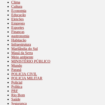
Clima
Cultura
Economia
Educação
Eleições
Emprego
Esportes
Finanças
gastronomia
Habitação
Infraestrutura
Marilândia do Sul
Mauá da Serra
Meio ambiente
MINISTÉRIO PÚBLICO
Mundo
Paraná
POLICIA CIVIL
POLICIA MILITAR
Policial
Política
PRF
Rio Bom
Saúde
Segurança