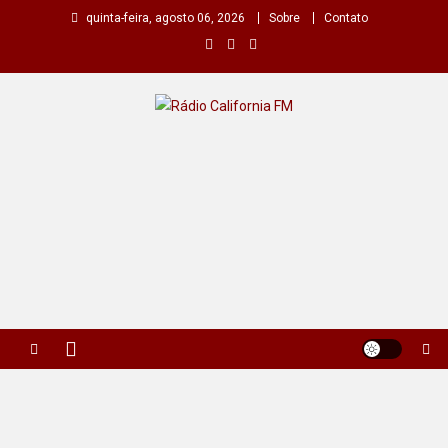
Skip
quinta-feira, agosto 06, 2026
Sobre
Contato
to
content
Rádio California FM
A primeira do seu rádio