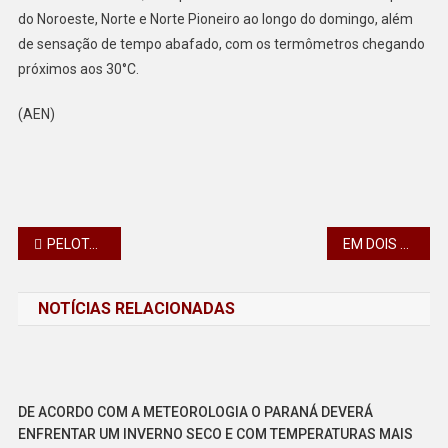
do Noroeste, Norte e Norte Pioneiro ao longo do domingo, além
de sensação de tempo abafado, com os termômetros chegando
próximos aos 30°C.
(AEN)
Navegação
PELOTÃO DE CHOQUE DA PMPR SALVA HOMEM APÓS ACIDENTE EM CÓRREGO EM PONTA GROSSA
EM DOIS DIAS, 23,5 MIL PESSOAS PARTICIPARAM DA CONSULTA DO PROGRAMA PARCEIRO DA ESCOLA
de
NOTÍCIAS RELACIONADAS
Post
DE ACORDO COM A METEOROLOGIA O PARANÁ DEVERÁ
ENFRENTAR UM INVERNO SECO E COM TEMPERATURAS MAIS