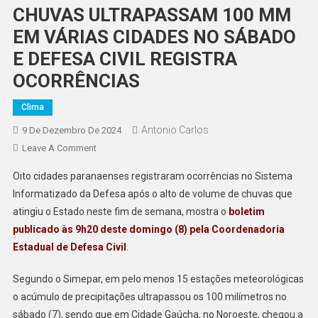
CHUVAS ULTRAPASSAM 100 MM
EM VÁRIAS CIDADES NO SÁBADO
E DEFESA CIVIL REGISTRA
OCORRÊNCIAS
Clima
Antonio Carlos
9 De Dezembro De 2024
On
Leave A Comment
CHUVAS
Oito cidades paranaenses registraram ocorrências no Sistema
ULTRAPASSAM
Informatizado da Defesa após o alto de volume de chuvas que
100
atingiu o Estado neste fim de semana, mostra o
boletim
MM
publicado às 9h20 deste domingo (8) pela Coordenadoria
EM
VÁRIAS
Estadual de Defesa Civil
.
CIDADES
NO
Segundo o Simepar, em pelo menos 15 estações meteorológicas
SÁBADO
o acúmulo de precipitações ultrapassou os 100 milímetros no
E
sábado (7), sendo que em Cidade Gaúcha, no Noroeste, chegou a