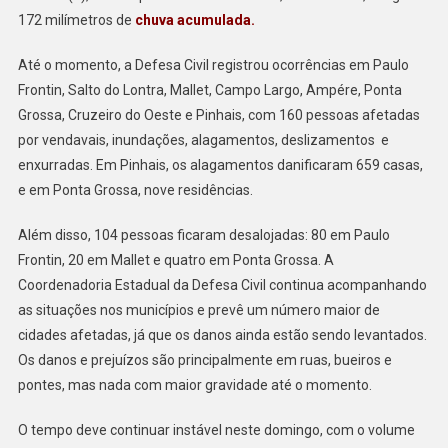
DEFESA
172 milímetros de
chuva acumulada.
CIVIL
REGISTRA
Até o momento, a Defesa Civil registrou ocorrências em Paulo
OCORRÊNCIAS
Frontin, Salto do Lontra, Mallet, Campo Largo, Ampére, Ponta
Grossa, Cruzeiro do Oeste e Pinhais, com 160 pessoas afetadas
por vendavais, inundações, alagamentos, deslizamentos e
enxurradas. Em Pinhais, os alagamentos danificaram 659 casas,
e em Ponta Grossa, nove residências.
Além disso, 104 pessoas ficaram desalojadas: 80 em Paulo
Frontin, 20 em Mallet e quatro em Ponta Grossa. A
Coordenadoria Estadual da Defesa Civil continua acompanhando
as situações nos municípios e prevê um número maior de
cidades afetadas, já que os danos ainda estão sendo levantados.
Os danos e prejuízos são principalmente em ruas, bueiros e
pontes, mas nada com maior gravidade até o momento.
O tempo deve continuar instável neste domingo, com o volume