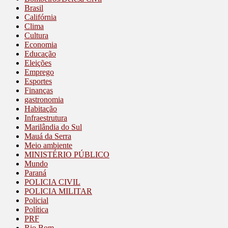
Brasil
Califórnia
Clima
Cultura
Economia
Educação
Eleições
Emprego
Esportes
Finanças
gastronomia
Habitação
Infraestrutura
Marilândia do Sul
Mauá da Serra
Meio ambiente
MINISTÉRIO PÚBLICO
Mundo
Paraná
POLICIA CIVIL
POLICIA MILITAR
Policial
Política
PRF
Rio Bom