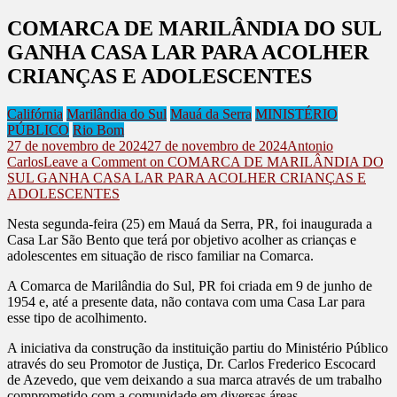
COMARCA DE MARILÂNDIA DO SUL
GANHA CASA LAR PARA ACOLHER
CRIANÇAS E ADOLESCENTES
Califórnia
Marilândia do Sul
Mauá da Serra
MINISTÉRIO
PÚBLICO
Rio Bom
27 de novembro de 2024
27 de novembro de 2024
Antonio
Carlos
Leave a Comment
on COMARCA DE MARILÂNDIA DO
SUL GANHA CASA LAR PARA ACOLHER CRIANÇAS E
ADOLESCENTES
Nesta segunda-feira (25) em Mauá da Serra, PR, foi inaugurada a
Casa Lar São Bento que terá por objetivo acolher as crianças e
adolescentes em situação de risco familiar na Comarca.
A Comarca de Marilândia do Sul, PR foi criada em 9 de junho de
1954 e, até a presente data, não contava com uma Casa Lar para
esse tipo de acolhimento.
A iniciativa da construção da instituição partiu do Ministério Público
através do seu Promotor de Justiça, Dr. Carlos Frederico Escocard
de Azevedo, que vem deixando a sua marca através de um trabalho
comprometido com a comunidade em diversas áreas.