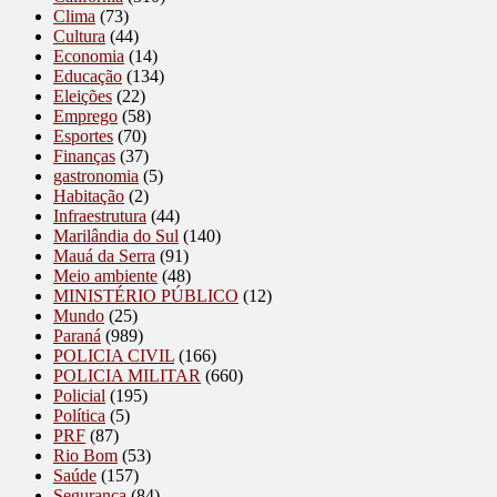
Clima
(73)
Cultura
(44)
Economia
(14)
Educação
(134)
Eleições
(22)
Emprego
(58)
Esportes
(70)
Finanças
(37)
gastronomia
(5)
Habitação
(2)
Infraestrutura
(44)
Marilândia do Sul
(140)
Mauá da Serra
(91)
Meio ambiente
(48)
MINISTÉRIO PÚBLICO
(12)
Mundo
(25)
Paraná
(989)
POLICIA CIVIL
(166)
POLICIA MILITAR
(660)
Policial
(195)
Política
(5)
PRF
(87)
Rio Bom
(53)
Saúde
(157)
Segurança
(84)