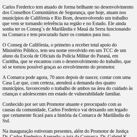
Carlos Frederico tem atuado de forma brilhante no desenvolvimento
dos Conselhos Comunitários de Segurança, que hoje, atuam nos
municípios de Califórnia e Rio Bom, desenvolvendo um trabalho
que vem se tornando referência na região e no Estado. Ele ainda
sonha ter os Conseg´s de Marilândia e Mauá da Serra funcionando
na Comarca e tem procurado fazer os contatos para isso.
O Conseg de Califórnia, o primeiro a receber total apoio do
Ministério Público, tem seu nome envolvido em um TCC de um
aluno da Escola de Oficiais da Polícia Militar do Paraná, em
Curitiba, que se encantou com o desenvolvimento do trabalho, que
só se tornou possível graças ao envolvimento do promotor.
A Comarca pode agora, 70 anos depois de nascer, contar com uma
Casa Lar que, com certeza, atenderá a demanda dos quatro
municípios, favorecendo o trabalho de ambos na área do cuidado às
crianças e adolescentes em estado de vulnerabilidade familiar.
Conhecido por ser um Promotor atuante e preocupado com as
causas da comunidade, Carlos Frederico vai deixando um legado
que certamente ficará para a história da Comarca de Marilândia do
Sul.
Na inauguração estiveram presentes, além do Promotor de Justiça
Dr. Carlos Frederico Azevedo; o juiz da Comarca, Dr. Gabriel K.