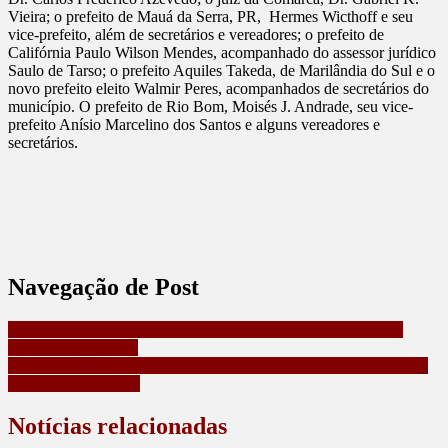
Vieira; o prefeito de Mauá da Serra, PR, Hermes Wicthoff e seu
vice-prefeito, além de secretários e vereadores; o prefeito de
Califórnia Paulo Wilson Mendes, acompanhado do assessor jurídico
Saulo de Tarso; o prefeito Aquiles Takeda, de Marilândia do Sul e o
novo prefeito eleito Walmir Peres, acompanhados de secretários do
município. O prefeito de Rio Bom, Moisés J. Andrade, seu vice-
prefeito Anísio Marcelino dos Santos e alguns vereadores e
secretários.
Navegação de Post
Governo do Paraná divulga mapas com atrativos sobre turismo
náutico e ecoturismo
IDOSO DENUNCIA FILHO POR AMEAÇAS CONSTANTES
EM CAMBIRA, PR
Notícias relacionadas