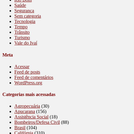
Saúde
Segurança
Sem categoria
Tecnologia
Tempo
Trânsito
Turismo
Vale do Ivaí
Meta
Acessar
Feed de posts
Feed de comentários
WordPress.org
Categorias mais acessadas
Agropecuária
(30)
Apucarana
(156)
Assistência Social
(18)
Bombeiros/Defesa Civil
(88)
Brasil
(104)
Califórnia
(310)