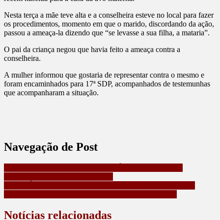
Nesta terça a mãe teve alta e a conselheira esteve no local para fazer
os procedimentos, momento em que o marido, discordando da ação,
passou a ameaça-la dizendo que “se levasse a sua filha, a mataria”.
O pai da criança negou que havia feito a ameaça contra a
conselheira.
A mulher informou que gostaria de representar contra o mesmo e
foram encaminhados para 17ª SDP, acompanhados de testemunhas
que acompanharam a situação.
Navegação de Post
CRECHE DE JANDAIA DO SUL É ARROMBADA E
LADRÃO FURTA CHUVEIROS
HELICÓPTEROS DA PF E PM INTERCEPTAM OUTRA
AERONAVE COM DROGAS EM JAGUAPITÃ, PR
Notícias relacionadas