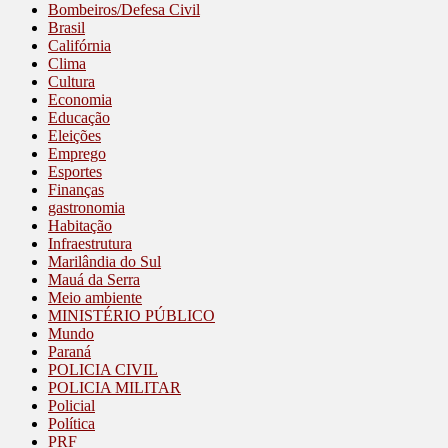
Bombeiros/Defesa Civil
Brasil
Califórnia
Clima
Cultura
Economia
Educação
Eleições
Emprego
Esportes
Finanças
gastronomia
Habitação
Infraestrutura
Marilândia do Sul
Mauá da Serra
Meio ambiente
MINISTÉRIO PÚBLICO
Mundo
Paraná
POLICIA CIVIL
POLICIA MILITAR
Policial
Política
PRF