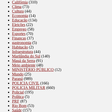
Califórnia
(310)
Clima
(73)
Cultura
(44)
Economia
(14)
Educação
(134)
Eleições
(22)
Emprego
(58)
Esportes
(70)
Finanças
(37)
gastronomia
(5)
Habitação
(2)
Infraestrutura
(44)
Marilândia do Sul
(140)
Mauá da Serra
(91)
Meio ambiente
(48)
MINISTÉRIO PÚBLICO
(12)
Mundo
(25)
Paraná
(989)
POLICIA CIVIL
(166)
POLICIA MILITAR
(660)
Policial
(195)
Política
(5)
PRF
(87)
Rio Bom
(53)
Saúde
(157)