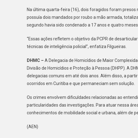
Na última quarta-feira (16), dois foragidos foram presos n
possuía dois mandados por roubo a mão armada, totaliza
segundo havia sido condenado a 17 anos e quatro meses p
“Essas ações refletem o objetivo da PCPR de desarticula
técnicas de inteligência policial”, enfatiza Filgueiras.
DHMC –
A Delegacia de Homicídios de Maior Complexidad
Divisão de Homicídios e Proteção à Pessoa (DHPP). A DH
delegacias comuns em até dois anos. Além disso, a partir
ocorridos em Curitiba e que permaneciam sem solução.
Os crimes envolvem dificuldades relacionadas ao entend
particularidades das investigações. Para atuar nessa ár
conhecimentos de mobilidade social e urbana, além de p
(AEN)