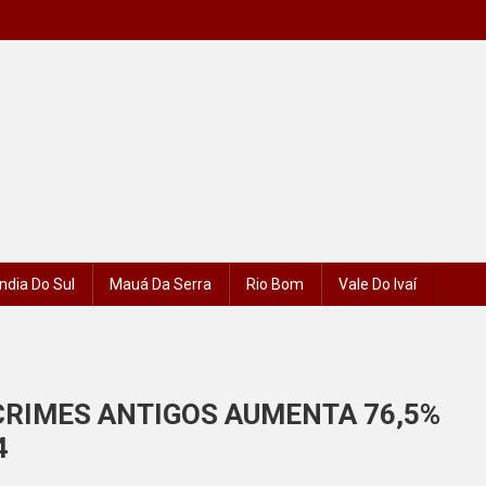
ndia Do Sul
Mauá Da Serra
Rio Bom
Vale Do Ivaí
CRIMES ANTIGOS AUMENTA 76,5%
4