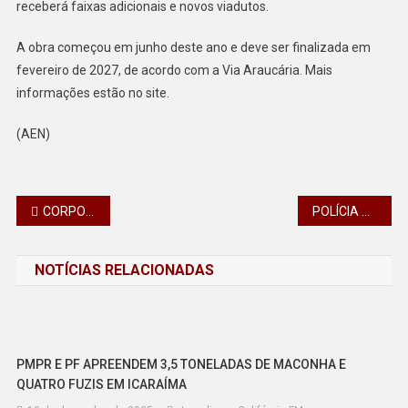
receberá faixas adicionais e novos viadutos.
A obra começou em junho deste ano e deve ser finalizada em
fevereiro de 2027, de acordo com a Via Araucária. Mais
informações estão no site.
(AEN)
Navegação
CORPO DE BOMBEIROS DO PARANÁ ALERTA PARA RISCOS E CUIDADOS NO USO DA PANELA DE PRESSÃO
POLÍCIA CIVIL RESGATA 70 ANIMAIS EM SITUAÇÃO DE MAUS-TRATOS EM TOLEDO
de
NOTÍCIAS RELACIONADAS
Post
PMPR E PF APREENDEM 3,5 TONELADAS DE MACONHA E
QUATRO FUZIS EM ICARAÍMA