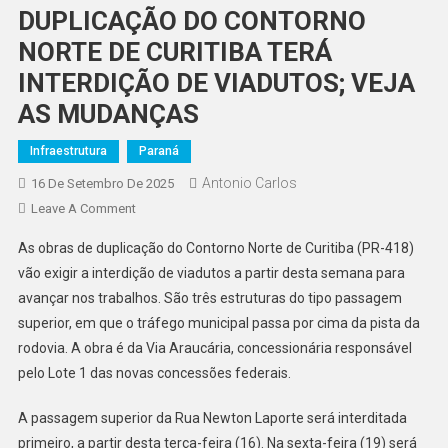
DUPLICAÇÃO DO CONTORNO
NORTE DE CURITIBA TERÁ
INTERDIÇÃO DE VIADUTOS; VEJA
AS MUDANÇAS
Infraestrutura
Paraná
Antonio Carlos
16 De Setembro De 2025
On
Leave A Comment
DUPLICAÇÃO
As obras de duplicação do Contorno Norte de Curitiba (PR-418)
DO
vão exigir a interdição de viadutos a partir desta semana para
CONTORNO
avançar nos trabalhos. São três estruturas do tipo passagem
NORTE
superior, em que o tráfego municipal passa por cima da pista da
DE
CURITIBA
rodovia. A obra é da Via Araucária, concessionária responsável
TERÁ
pelo Lote 1 das novas concessões federais.
INTERDIÇÃO
DE
A passagem superior da Rua Newton Laporte será interditada
VIADUTOS;
primeiro, a partir desta terça-feira (16). Na sexta-feira (19) será