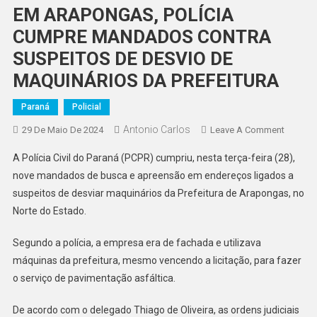
EM ARAPONGAS, POLÍCIA
CUMPRE MANDADOS CONTRA
SUSPEITOS DE DESVIO DE
MAQUINÁRIOS DA PREFEITURA
Paraná
Policial
Antonio Carlos
On
29 De Maio De 2024
Leave A Comment
EM
A Polícia Civil do Paraná (PCPR) cumpriu, nesta terça-feira (28),
ARAPO
nove mandados de busca e apreensão em endereços ligados a
POLÍCIA
suspeitos de desviar maquinários da Prefeitura de Arapongas, no
CUMPR
Norte do Estado.
MANDA
CONTR
Segundo a polícia, a empresa era de fachada e utilizava
SUSPEI
DE
máquinas da prefeitura, mesmo vencendo a licitação, para fazer
DESVIO
o serviço de pavimentação asfáltica.
DE
MAQUI
De acordo com o delegado Thiago de Oliveira, as ordens judiciais