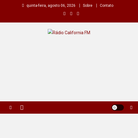
Skip
quinta-feira, agosto 06, 2026
Sobre
Contato
to
content
Rádio California FM
A primeira do seu rádio