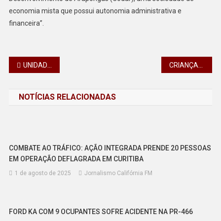
economia mista que possui autonomia administrativa e
financeira”.
Navegação
UNIDADE PRISIONAL DE PITANGA DOA 590 KITS COM TOUCAS E CACHECÓIS PARA INSTITUIÇÕES SOCIAIS
CRIANÇAS DE 7,8,9 ANOS INVADEM ESCOLA E DEPREDAM ESTABELECIMENTO
de
NOTÍCIAS RELACIONADAS
Post
COMBATE AO TRÁFICO: AÇÃO INTEGRADA PRENDE 20 PESSOAS
EM OPERAÇÃO DEFLAGRADA EM CURITIBA
1 de agosto de 2025
Jornalismo Califórnia FM
FORD KA COM 9 OCUPANTES SOFRE ACIDENTE NA PR-466