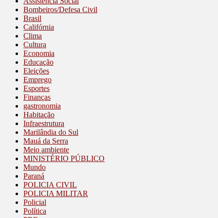
Assistência Social
Bombeiros/Defesa Civil
Brasil
Califórnia
Clima
Cultura
Economia
Educação
Eleições
Emprego
Esportes
Finanças
gastronomia
Habitação
Infraestrutura
Marilândia do Sul
Mauá da Serra
Meio ambiente
MINISTÉRIO PÚBLICO
Mundo
Paraná
POLICIA CIVIL
POLICIA MILITAR
Policial
Política