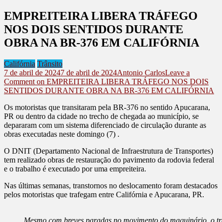
EMPREITEIRA LIBERA TRÁFEGO
NOS DOIS SENTIDOS DURANTE
OBRA NA BR-376 EM CALIFÓRNIA
Califórnia
Trânsito
7 de abril de 2024
7 de abril de 2024
Antonio Carlos
Leave a
Comment
on EMPREITEIRA LIBERA TRÁFEGO NOS DOIS
SENTIDOS DURANTE OBRA NA BR-376 EM CALIFÓRNIA
Os motoristas que transitaram pela BR-376 no sentido Apucarana,
PR ou dentro da cidade no trecho de chegada ao município, se
depararam com um sistema diferenciado de circulação durante as
obras executadas neste domingo (7) .
O DNIT (Departamento Nacional de Infraestrutura de Transportes)
tem realizado obras de restauração do pavimento da rodovia federal
e o trabalho é executado por uma empreiteira.
Nas últimas semanas, transtornos no deslocamento foram destacados
pelos motoristas que trafegam entre Califórnia e Apucarana, PR.
Mesmo com breves paradas no movimento do maquinário, o trâ