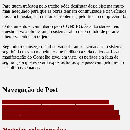
Para quem trafegou pelo trecho pôde desfrutar desse sistema muito
mais adequado para que as obras tenham continuidade e os veículos
possam transitar, sem maiores problemas, pelo trecho compreendido.
O documento encaminhado pelo CONSEG, às autoridades, não
questionava a obra e sim, o sistema falho e demorado de parar e
liberar veículos no trajeto.
Segundo o Conseg, será observado durante a semana se o sistema
seguirá da mesma maneira, o que facilitará a vida de todos. Essa
manifestação do Conselho teve, em vista, os perigos e a falta de
segurança a que estavam expostos todos que passavam pelo trecho
nas últimas semanas.
Navegação de Post
CIRCUITO DE CORRIDAS DE RUA DAS ESCOLAS
MUNICIPAIS TERÁ INÍCIO NO PRÓXIMO DOMINGO
AGÊNCIAS DO TRABALHADOR TÊM 17,9 MIL VAGAS
DISPONÍVEIS EM TODOS OS SETORES DA ECONOMIA
Notícias relacionadas