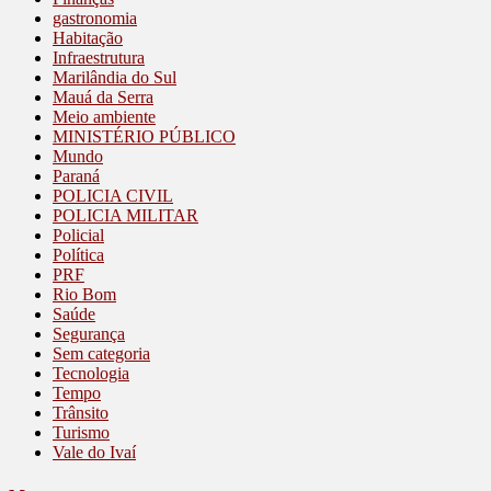
gastronomia
Habitação
Infraestrutura
Marilândia do Sul
Mauá da Serra
Meio ambiente
MINISTÉRIO PÚBLICO
Mundo
Paraná
POLICIA CIVIL
POLICIA MILITAR
Policial
Política
PRF
Rio Bom
Saúde
Segurança
Sem categoria
Tecnologia
Tempo
Trânsito
Turismo
Vale do Ivaí