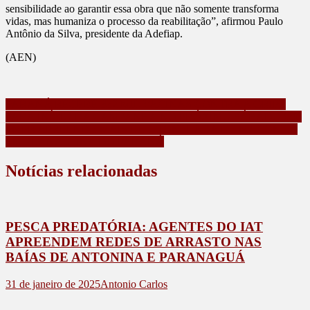
sensibilidade ao garantir essa obra que não somente transforma
vidas, mas humaniza o processo da reabilitação”, afirmou Paulo
Antônio da Silva, presidente da Adefiap.
(AEN)
Navegação
PARANÁ RECEBE 332 MIL VACINAS CONTRA A GRIPE
PARA INÍCIO DA CAMPANHA NO PRÓXIMO SÁBADO (28)
de
PMPR APREENDE MAIS DE 1 TONELADA DE MACONHA
Post
EM PLANALTINA DO PARANÁ
Notícias relacionadas
PESCA PREDATÓRIA: AGENTES DO IAT
APREENDEM REDES DE ARRASTO NAS
BAÍAS DE ANTONINA E PARANAGUÁ
31 de janeiro de 2025
Antonio Carlos