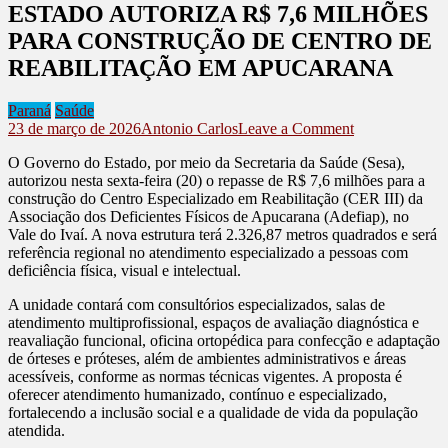
ESTADO AUTORIZA R$ 7,6 MILHÕES
PARA CONSTRUÇÃO DE CENTRO DE
REABILITAÇÃO EM APUCARANA
Paraná
Saúde
on
23 de março de 2026
Antonio Carlos
Leave a Comment
ESTADO
O Governo do Estado, por meio da Secretaria da Saúde (Sesa),
AUTORIZA
autorizou nesta sexta-feira (20) o repasse de R$ 7,6 milhões para a
R$
construção do Centro Especializado em Reabilitação (CER III) da
7,6
Associação dos Deficientes Físicos de Apucarana (Adefiap), no
MILHÕES
Vale do Ivaí. A nova estrutura terá 2.326,87 metros quadrados e será
PARA
referência regional no atendimento especializado a pessoas com
CONSTRUÇ
deficiência física, visual e intelectual.
DE
CENTRO
A unidade contará com consultórios especializados, salas de
DE
atendimento multiprofissional, espaços de avaliação diagnóstica e
REABILITA
reavaliação funcional, oficina ortopédica para confecção e adaptação
EM
de órteses e próteses, além de ambientes administrativos e áreas
APUCARAN
acessíveis, conforme as normas técnicas vigentes. A proposta é
oferecer atendimento humanizado, contínuo e especializado,
fortalecendo a inclusão social e a qualidade de vida da população
atendida.