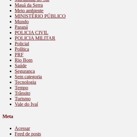
Mauá da Serra
Meio ambiente
MINISTÉRIO PÚBLICO
Mundo
Paraná
POLICIA CIVIL
POLICIA MILITAR
Policial
Política
PRF
Rio Bom
Saúde
Segurança
Sem categoria
Tecnologia
Tempo
Trânsito
Turismo
Vale do Ivaí
Meta
Acessar
Feed de posts