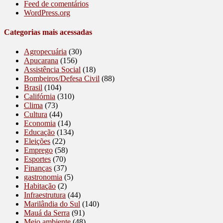
Feed de comentários
WordPress.org
Categorias mais acessadas
Agropecuária
(30)
Apucarana
(156)
Assistência Social
(18)
Bombeiros/Defesa Civil
(88)
Brasil
(104)
Califórnia
(310)
Clima
(73)
Cultura
(44)
Economia
(14)
Educação
(134)
Eleições
(22)
Emprego
(58)
Esportes
(70)
Finanças
(37)
gastronomia
(5)
Habitação
(2)
Infraestrutura
(44)
Marilândia do Sul
(140)
Mauá da Serra
(91)
Meio ambiente
(48)