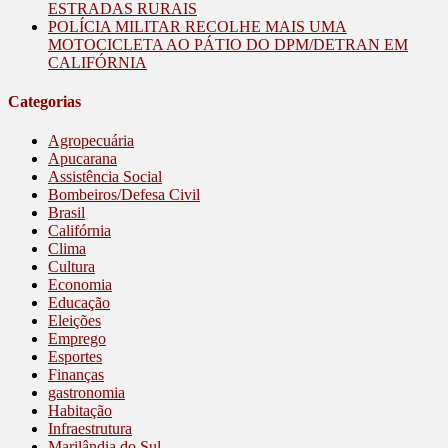
ESTRADAS RURAIS
POLÍCIA MILITAR RECOLHE MAIS UMA
MOTOCICLETA AO PÁTIO DO DPM/DETRAN EM
CALIFÓRNIA
Categorias
Agropecuária
Apucarana
Assistência Social
Bombeiros/Defesa Civil
Brasil
Califórnia
Clima
Cultura
Economia
Educação
Eleições
Emprego
Esportes
Finanças
gastronomia
Habitação
Infraestrutura
Marilândia do Sul