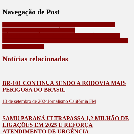
Navegação de Post
IAT COMEÇA NA PRÓXIMA SEMANA ANÁLISE DA
BALNEABILIDADE DAS ÁGUAS
CÂNCER DE PRÓSTATA: UM A CADA TRÊS HOMENS
COM MAIS DE 45 ANOS NÃO PRETENDE FAZER EXAME
DE TOQUE RETAL
Notícias relacionadas
BR-101 CONTINUA SENDO A RODOVIA MAIS
PERIGOSA DO BRASIL
13 de setembro de 2024
Jornalismo Califórnia FM
SAMU PARANÁ ULTRAPASSA 1,2 MILHÃO DE
LIGAÇÕES EM 2025 E REFORÇA
ATENDIMENTO DE URGÊNCIA