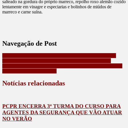
salteado na gordura do próprio marreco, repolho roxo alemão cozido
lentamente em vinagre e especiarias e bolinhos de miúdos de
marreco e carne suína.
Navegação de Post
FORÇAS DE SEGURANÇA PRENDEM 21 PESSOAS EM
OPERAÇÃO CONTRA ORGANIZAÇÃO CRIMINOSA
DISPAROS DE ARMA DE FOGO FORAM EFETUADOS NA
CASA BRANCA NOS EUA
Notícias relacionadas
PCPR ENCERRA 3ª TURMA DO CURSO PARA
AGENTES DA SEGURANÇA QUE VÃO ATUAR
NO VERÃO