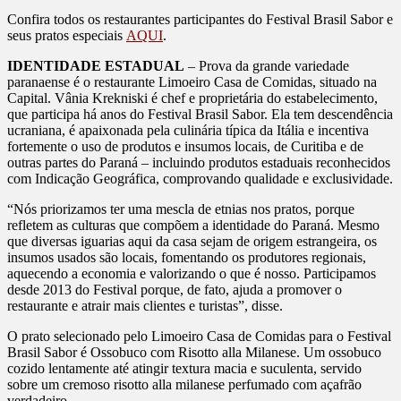
Confira todos os restaurantes participantes do Festival Brasil Sabor e
seus pratos especiais
AQUI
.
IDENTIDADE ESTADUAL
– Prova da grande variedade
paranaense é o restaurante Limoeiro Casa de Comidas, situado na
Capital. Vânia Krekniski é chef e proprietária do estabelecimento,
que participa há anos do Festival Brasil Sabor. Ela tem descendência
ucraniana, é apaixonada pela culinária típica da Itália e incentiva
fortemente o uso de produtos e insumos locais, de Curitiba e de
outras partes do Paraná – incluindo produtos estaduais reconhecidos
com Indicação Geográfica, comprovando qualidade e exclusividade.
“Nós priorizamos ter uma mescla de etnias nos pratos, porque
refletem as culturas que compõem a identidade do Paraná. Mesmo
que diversas iguarias aqui da casa sejam de origem estrangeira, os
insumos usados são locais, fomentando os produtores regionais,
aquecendo a economia e valorizando o que é nosso. Participamos
desde 2013 do Festival porque, de fato, ajuda a promover o
restaurante e atrair mais clientes e turistas”, disse.
O prato selecionado pelo Limoeiro Casa de Comidas para o Festival
Brasil Sabor é Ossobuco com Risotto alla Milanese. Um ossobuco
cozido lentamente até atingir textura macia e suculenta, servido
sobre um cremoso risotto alla milanese perfumado com açafrão
verdadeiro.