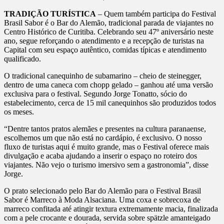
TRADIÇÃO TURÍSTICA
– Quem também participa do Festival
Brasil Sabor é o Bar do Alemão, tradicional parada de viajantes no
Centro Histórico de Curitiba. Celebrando seu 47º aniversário neste
ano, segue reforçando o atendimento e a recepção de turistas na
Capital com seu espaço autêntico, comidas típicas e atendimento
qualificado.
O tradicional canequinho de subamarino – cheio de steinegger,
dentro de uma caneca com chopp gelado – ganhou até uma versão
exclusiva para o festival. Segundo Jorge Tonatto, sócio do
estabelecimento, cerca de 15 mil canequinhos são produzidos todos
os meses.
“Dentre tantos pratos alemães e presentes na cultura paranaense,
escolhemos um que não está no cardápio, é exclusivo. O nosso
fluxo de turistas aqui é muito grande, mas o Festival oferece mais
divulgação e acaba ajudando a inserir o espaço no roteiro dos
viajantes. Não vejo o turismo imersivo sem a gastronomia”, disse
Jorge.
O prato selecionado pelo Bar do Alemão para o Festival Brasil
Sabor é Marreco à Moda Alsaciana. Uma coxa e sobrecoxa de
marreco confitada até atingir textura extremamente macia, finalizada
com a pele crocante e dourada, servida sobre spätzle amanteigado