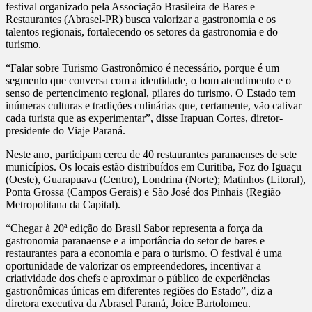
festival organizado pela Associação Brasileira de Bares e
Restaurantes (Abrasel-PR) busca valorizar a gastronomia e os
talentos regionais, fortalecendo os setores da gastronomia e do
turismo.
“Falar sobre Turismo Gastronômico é necessário, porque é um
segmento que conversa com a identidade, o bom atendimento e o
senso de pertencimento regional, pilares do turismo. O Estado tem
inúmeras culturas e tradições culinárias que, certamente, vão cativar
cada turista que as experimentar”, disse Irapuan Cortes, diretor-
presidente do Viaje Paraná.
Neste ano, participam cerca de 40 restaurantes paranaenses de sete
municípios. Os locais estão distribuídos em Curitiba, Foz do Iguaçu
(Oeste), Guarapuava (Centro), Londrina (Norte); Matinhos (Litoral),
Ponta Grossa (Campos Gerais) e São José dos Pinhais (Região
Metropolitana da Capital).
“Chegar à 20ª edição do Brasil Sabor representa a força da
gastronomia paranaense e a importância do setor de bares e
restaurantes para a economia e para o turismo. O festival é uma
oportunidade de valorizar os empreendedores, incentivar a
criatividade dos chefs e aproximar o público de experiências
gastronômicas únicas em diferentes regiões do Estado”, diz a
diretora executiva da Abrasel Paraná, Joice Bartolomeu.