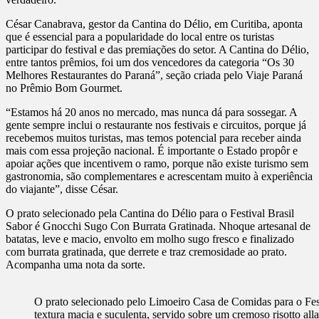
César Canabrava, gestor da Cantina do Délio, em Curitiba, aponta
que é essencial para a popularidade do local entre os turistas
participar do festival e das premiações do setor. A Cantina do Délio,
entre tantos prêmios, foi um dos vencedores da categoria “Os 30
Melhores Restaurantes do Paraná”, seção criada pelo Viaje Paraná
no Prêmio Bom Gourmet.
“Estamos há 20 anos no mercado, mas nunca dá para sossegar. A
gente sempre inclui o restaurante nos festivais e circuitos, porque já
recebemos muitos turistas, mas temos potencial para receber ainda
mais com essa projeção nacional. É importante o Estado propôr e
apoiar ações que incentivem o ramo, porque não existe turismo sem
gastronomia, são complementares e acrescentam muito à experiência
do viajante”, disse César.
O prato selecionado pela Cantina do Délio para o Festival Brasil
Sabor é Gnocchi Sugo Con Burrata Gratinada. Nhoque artesanal de
batatas, leve e macio, envolto em molho sugo fresco e finalizado
com burrata gratinada, que derrete e traz cremosidade ao prato.
Acompanha uma nota da sorte.
O prato selecionado pelo Limoeiro Casa de Comidas para o Fest
textura macia e suculenta, servido sobre um cremoso risotto 