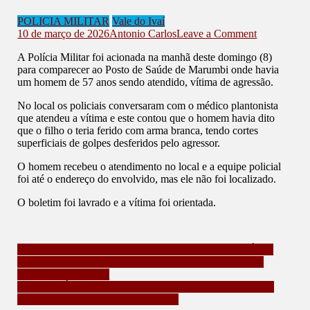
POLICIA MILITAR
Vale do Ivaí
on
10 de março de 2026
Antonio Carlos
Leave a Comment
FILHO
A Polícia Militar foi acionada na manhã deste domingo (8)
AGRIDE
para comparecer ao Posto de Saúde de Marumbi onde havia
O
um homem de 57 anos sendo atendido, vítima de agressão.
PRÓPRIO
PAI
No local os policiais conversaram com o médico plantonista
EM
que atendeu a vítima e este contou que o homem havia dito
MARUMB
que o filho o teria ferido com arma branca, tendo cortes
–
superficiais de golpes desferidos pelo agressor.
IDOSO
PRECISO
O homem recebeu o atendimento no local e a equipe policial
DE
foi até o endereço do envolvido, mas ele não foi localizado.
ATENDIM
MÉDICO
O boletim foi lavrado e a vítima foi orientada.
Navegação
HOMEM TENTA INTERVIR EM AÇÃO DA POLÍCIA
MILITAR LIGANDO PARA O COMANDANTE DO
de
DESTACAMENTO
Post
HOMEM É AGREDIDO POR MULHER DENTRO DE
BAR EM MARILANDIA DO SUL