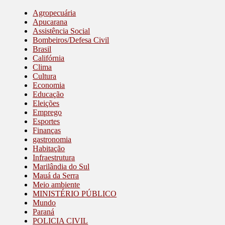
Agropecuária
Apucarana
Assistência Social
Bombeiros/Defesa Civil
Brasil
Califórnia
Clima
Cultura
Economia
Educação
Eleições
Emprego
Esportes
Finanças
gastronomia
Habitação
Infraestrutura
Marilândia do Sul
Mauá da Serra
Meio ambiente
MINISTÉRIO PÚBLICO
Mundo
Paraná
POLICIA CIVIL