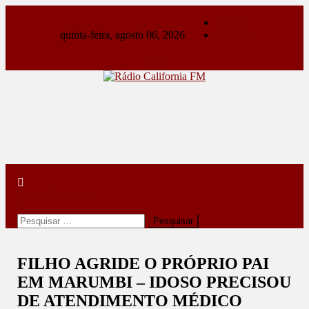
Skip
Sobre
to
quinta-feira, agosto 06, 2026
Contato
content
Rádio California FM
A primeira do seu rádio
site mode button
Pesquisar
por:
FILHO AGRIDE O PRÓPRIO PAI
EM MARUMBI – IDOSO PRECISOU
DE ATENDIMENTO MÉDICO