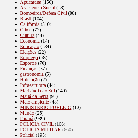
Apucarana
(156)
Assistência Social
(18)
Bombeiros/Defesa Civil
(88)
Brasil
(104)
Califórnia
(310)
Clima
(73)
Cultura
(44)
Economia
(14)
Educação
(134)
Eleições
(22)
Emprego
(58)
Esportes
(70)
Finanças
(37)
gastronomia
(5)
Habitação
(2)
Infraestrutura
(44)
Marilândia do Sul
(140)
Mauá da Serra
(91)
Meio ambiente
(48)
MINISTÉRIO PÚBLICO
(12)
Mundo
(25)
Paraná
(989)
POLICIA CIVIL
(166)
POLICIA MILITAR
(660)
Policial
(195)