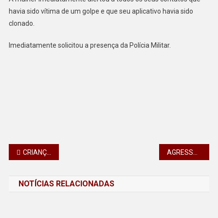
havia sido vítima de um golpe e que seu aplicativo havia sido
clonado.
Imediatamente solicitou a presença da Polícia Militar.
Navegação
CRIANÇA TEM CELULAR FURTADO NO CENTRO DE APUCARANA
AGRESSÃO COM UMA ABÓBORA ACABA EM CASO DE POLÍCIA EM KALORÉ, PR
de
NOTÍCIAS RELACIONADAS
Post