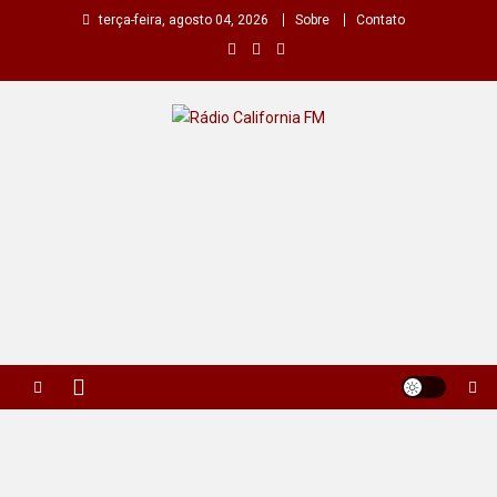
Skip
terça-feira, agosto 04, 2026
Sobre
Contato
to
content
Rádio California FM
A primeira do seu rádio