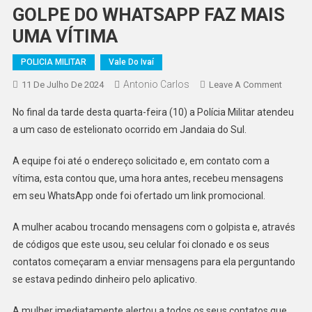
GOLPE DO WHATSAPP FAZ MAIS
UMA VÍTIMA
POLICIA MILITAR
Vale Do Ivaí
Antonio Carlos
On
11 De Julho De 2024
Leave A Comment
GOLPE
No final da tarde desta quarta-feira (10) a Polícia Militar atendeu
DO
a um caso de estelionato ocorrido em Jandaia do Sul.
WHATS
FAZ
A equipe foi até o endereço solicitado e, em contato com a
MAIS
vítima, esta contou que, uma hora antes, recebeu mensagens
UMA
em seu WhatsApp onde foi ofertado um link promocional.
VÍTIMA
A mulher acabou trocando mensagens com o golpista e, através
de códigos que este usou, seu celular foi clonado e os seus
contatos começaram a enviar mensagens para ela perguntando
se estava pedindo dinheiro pelo aplicativo.
A mulher imediatamente alertou a todos os seus contatos que