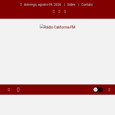
Skip
domingo, agosto 09, 2026
Sobre
Contato
to
content
Rádio California FM
A primeira do seu rádio