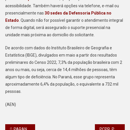
acessibilidade. Também haverá opções via telefone, e-mail ou
presencialmente nas
30 sedes da Defensoria Pública no
Estado
. Quando não for possível garantir o atendimento integral
de forma digital, será assegurado o suporte presencial na
unidade mais próxima ao domicílio do solicitante.
De acordo com dados do Instituto Brasileiro de Geografia e
Estatística (IBGE), divulgados em maio a partir dos resultados
preliminares do Censo 2022, 7,3% da população brasileira com 2
anos ou mais, ou seja, cerca de 14,4 milhões de pessoas, têm
algum tipo de deficiência. No Paraná, esse grupo representa
aproximadamente 6,4% da população, o equivalente a 732 mil
pessoas.
(AEN)
Navegação
PARANÁ CRIA SISTEMA DE INTELIGÊNCIA DE SEGURANÇA PÚBLICA COMO RESPOSTA AO CRIME
PCPR, PMPR E FORÇA NACIONAL DEFLAGRAM OPERAÇÃO NO NOROESTE PARA INVESTIGAR HOMICÍDIO