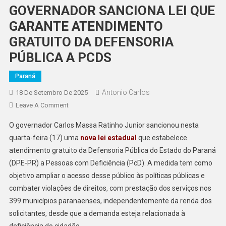
GOVERNADOR SANCIONA LEI QUE
GARANTE ATENDIMENTO
GRATUITO DA DEFENSORIA
PÚBLICA A PCDS
Paraná
Antonio Carlos
18 De Setembro De 2025
On
Leave A Comment
GOVERNADOR
O governador Carlos Massa Ratinho Junior sancionou nesta
SANCIONA
quarta-feira (17) uma
nova lei estadual
que estabelece
LEI
atendimento gratuito da Defensoria Pública do Estado do Paraná
QUE
(DPE-PR) a Pessoas com Deficiência (PcD). A medida tem como
GARANTE
ATENDIMENTO
objetivo ampliar o acesso desse público às políticas públicas e
GRATUITO
combater violações de direitos, com prestação dos serviços nos
DA
399 municípios paranaenses, independentemente da renda dos
DEFENSORIA
solicitantes, desde que a demanda esteja relacionada à
PÚBLICA
deficiência do cidadão.