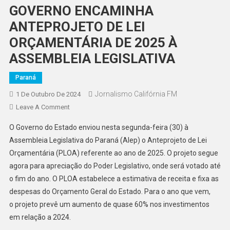
GOVERNO ENCAMINHA
ANTEPROJETO DE LEI
ORÇAMENTÁRIA DE 2025 À
ASSEMBLEIA LEGISLATIVA
Paraná
Jornalismo Califórnia FM
1 De Outubro De 2024
On
Leave A Comment
GOVERNO
O Governo do Estado enviou nesta segunda-feira (30) à
ENCAMINHA
Assembleia Legislativa do Paraná (Alep) o Anteprojeto de Lei
ANTEPROJETO
Orçamentária (PLOA) referente ao ano de 2025. O projeto segue
DE
agora para apreciação do Poder Legislativo, onde será votado até
LEI
ORÇAMENTÁRIA
o fim do ano. O PLOA estabelece a estimativa de receita e fixa as
DE
despesas do Orçamento Geral do Estado. Para o ano que vem,
2025
o projeto prevê um aumento de quase 60% nos investimentos
À
em relação a 2024.
ASSEMBLEIA