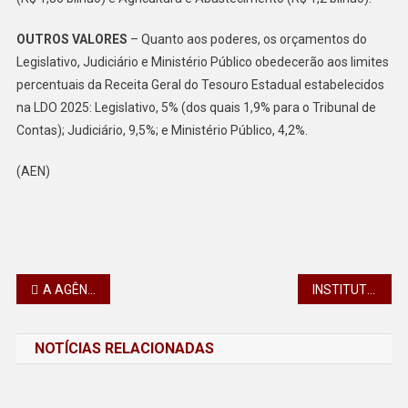
OUTROS VALORES
– Quanto aos poderes, os orçamentos do
Legislativo, Judiciário e Ministério Público obedecerão aos limites
percentuais da Receita Geral do Tesouro Estadual estabelecidos
na LDO 2025: Legislativo, 5% (dos quais 1,9% para o Tribunal de
Contas); Judiciário, 9,5%; e Ministério Público, 4,2%.
(AEN)
Navegação
A AGÊNCIA DO TRABALHADOR DE APUCARANA OFERTA 704 VAGAS DE EMPREGO PARA A SEMANA DE 30/09 A 04/10
INSTITUTO ÁGUA E TERRA DEVOLVE CAPIVARA E GATO-MOURISCO À NATUREZA
de
NOTÍCIAS RELACIONADAS
Post