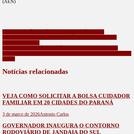
(AEN)
Navegação
TRF4 MANTÉM VITÓRIA DO PARANÁ SOBRE
LEGISLAÇÃO AMBIENTAL E DÁ SEGURANÇA AOS
de
AGRICULTORES
Post
COMUNIDADE DE CALIFÓRNIA SE MANIFESTA EM
DEFESA DA EDUCAÇÃO ESPECIAL EM ATO DEFRONTE A
APAE
Notícias relacionadas
VEJA COMO SOLICITAR A BOLSA CUIDADOR
FAMILIAR EM 20 CIDADES DO PARANÁ
3 de março de 2026
Antonio Carlos
GOVERNADOR INAUGURA O CONTORNO
RODOVIÁRIO DE JANDAIA DO SUL