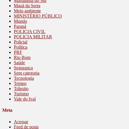
Marilândia do Sul
Mauá da Serra
Meio ambiente
MINISTÉRIO PÚBLICO
Mundo
Paraná
POLICIA CIVIL
POLICIA MILITAR
Policial
Política
PRF
Rio Bom
Saúde
Segurança
Sem categoria
Tecnologia
Tempo
Trânsito
Turismo
Vale do Ivaí
Meta
Acessar
Feed de posts