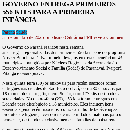
GOVERNO ENTREGA PRIMEIROS
556 KITS PARA A PRIMEIRA
INFÂNCIA
Paraná
Saúde
on
31 de outubro de 2025
Jornalismo Califórnia FM
Leave a Comment
G
O Governo do Paraná realizou nesta semana
E
as entregas regionalizadas dos primeiros 556 kits bebê do programa
PR
Nascer Bem Paraná. Na primeira leva, os enxovais beneficiam 43
55
municípios abrangidos por Núcleos Regionais da Secretaria do
KI
Desenvolvimento Social e Família (Sedef) de Paranavaí, Ivaiporã,
P
Pitanga e Guarapuava.
A
PR
Nesta quinta-feira (30) os enxovais para recém-nascidos foram
IN
entregues nas cidades de São João do Ivaí, com 230 enxovais para
18 municípios da região, e em Pinhão, com 173 kits destinados a
sete cidades. Na quarta-feira (29), 153 kits foram entregues em
Loanda para distribuição a 18 municípios. Eles incluem itens
essenciais para recém-nascidos, como carrinho de bebê, roupas,
produtos de higiene, acessórios de maternidade e materiais para o
bem-estar, destinados exclusivamente às famílias de baixa renda.
Com investimento é cerca de R$ 10 milhões, o programa Nascer