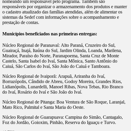
nomeando um responsável pelo programa. Também são
responsáveis por organizar o armazenamento dos produtos e manter
o cadastro atualizado das famílias atendidas, além de alimentar os
sistemas da Sedef com informações sobre o acompanhamento e
prestação de contas.
Municípios beneficiados nas primeiras entregas:
Núcleo Regional de Paranavaí: Alto Paraná, Cruzeiro do Sul,
Guairaçá, Inajá, Itaúna do Sul, Jardim Olinda, Loanda, Marilena,
Mirador, Paraíso do Norte, Paranapoema, Santa Cruz de Monte
Castelo, Santa Isabel do Ivaí, Santa Mônica, Santo Antônio do
Caiuá, São Carlos do Ivaí, São João do Caiuá e Tamboara.
Núcleo Regional de Ivaiporã: Arapuã, Ariranha do Ivaí,
Borrazópolis, Cândido de Abreu, Godoy Moreira, Grandes Rios,
Lidianópolis, Lunardelli, Manoel Ribas, Nova Tebas, Rio Branco
do Ivaí, Rosário do Ivaí e São João do Ivaí.
Núcleo Regional de Pitanga: Boa Ventura de São Roque, Laranjal,
Mato Rico, Palmital e Santa Maria do Oeste.
Núcleo Regional de Guarapuava: Campina do Simão, Cantagalo,
Foz do Jordão, Goioxim, Pinhão, Reserva do Iguaçu e Turvo.