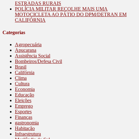
ESTRADAS RURAIS
POLÍCIA MILITAR RECOLHE MAIS UMA
MOTOCICLETA AO PÁTIO DO DPM/DETRAN EM
CALIFÓRNIA
Categorias
Agropecuária
Apucarana
Assistência Social
Bombeiros/Defesa Civil
Brasil
Califórnia
Clima
Cultura
Economia
Educação
Eleições
Emprego
Esportes
Finanças
gastronomia
Habitação
Infraestrutura