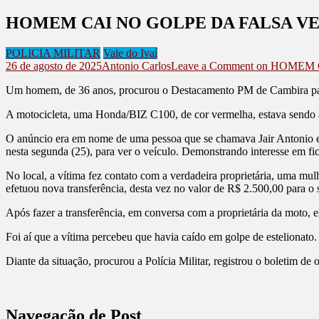
HOMEM CAI NO GOLPE DA FALSA V
POLICIA MILITAR
Vale do Ivaí
26 de agosto de 2025
Antonio Carlos
Leave a Comment
on HOMEM 
Um homem, de 36 anos, procurou o Destacamento PM de Cambira para 
A motocicleta, uma Honda/BIZ C100, de cor vermelha, estava sendo an
O anúncio era em nome de uma pessoa que se chamava Jair Antonio e,
nesta segunda (25), para ver o veículo. Demonstrando interesse em f
No local, a vítima fez contato com a verdadeira proprietária, uma mul
efetuou nova transferência, desta vez no valor de R$ 2.500,00 para o 
Após fazer a transferência, em conversa com a proprietária da moto, 
Foi aí que a vítima percebeu que havia caído em golpe de estelionato.
Diante da situação, procurou a Polícia Militar, registrou o boletim de 
Navegação de Post