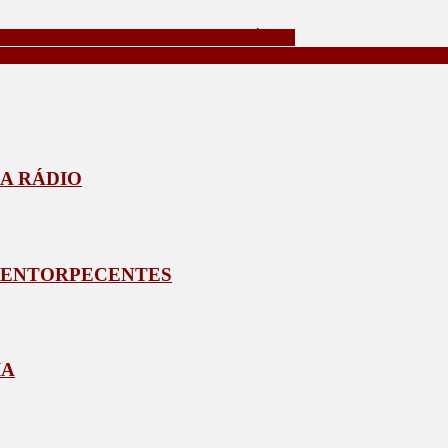
MINA COM A MORTE DE UM INDIVÍDUO
 PARA CONSULTAS TOTALMENTE GRATUITAS PELA 2ª ET
A RÁDIO
E ENTORPECENTES
IA