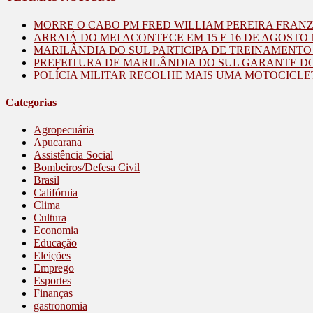
MORRE O CABO PM FRED WILLIAM PEREIRA FRAN
ARRAIÁ DO MEI ACONTECE EM 15 E 16 DE AGOST
MARILÂNDIA DO SUL PARTICIPA DE TREINAMENT
PREFEITURA DE MARILÂNDIA DO SUL GARANTE D
POLÍCIA MILITAR RECOLHE MAIS UMA MOTOCICLE
Categorias
Agropecuária
Apucarana
Assistência Social
Bombeiros/Defesa Civil
Brasil
Califórnia
Clima
Cultura
Economia
Educação
Eleições
Emprego
Esportes
Finanças
gastronomia