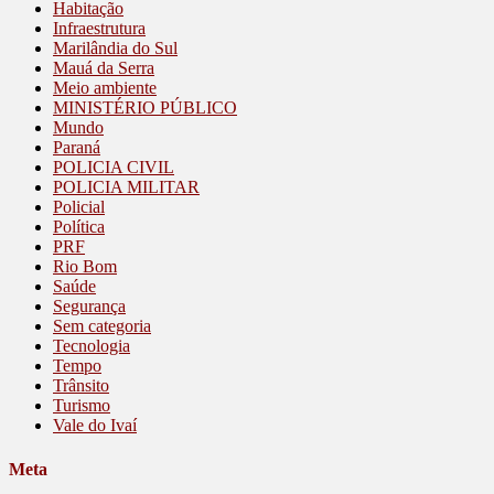
Habitação
Infraestrutura
Marilândia do Sul
Mauá da Serra
Meio ambiente
MINISTÉRIO PÚBLICO
Mundo
Paraná
POLICIA CIVIL
POLICIA MILITAR
Policial
Política
PRF
Rio Bom
Saúde
Segurança
Sem categoria
Tecnologia
Tempo
Trânsito
Turismo
Vale do Ivaí
Meta