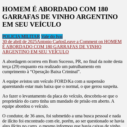
HOMEM É ABORDADO COM 180
GARRAFAS DE VINHO ARGENTINO
EM SEU VEÍCULO
POLICIA MILITAR
Vale do Ivaí
30 de abril de 2025
Antonio Carlos
Leave a Comment
on HOMEM
É ABORDADO COM 180 GARRAFAS DE VINHO
ARGENTINO EM SEU VEÍCULO
A abordagem ocorreu em Bom Sucesso, PR, no final da noite desta
terça (29) enquanto era realizado um patrulhamento em
cumprimento à “Operação Baixa Criminal”.
A equipe avistou um veículo FORD/Ka com a suspensão
aparentando estar mais baixa que o normal, o que gerou suspeita.
Ao fazer o levantamento da placa do veículo, descobriu-se que o
proprietário do carro tinha um mandado de prisão em aberto. A
equipe abordou o veículo.
O condutor, de 36 anos, foi submetido a uma busca pessoal e nada
de ilícito foi encontrado com ele, porém, ao ser questionado se havia
algo ilícito no carro, o mesmo informou que havia caixas de vinho