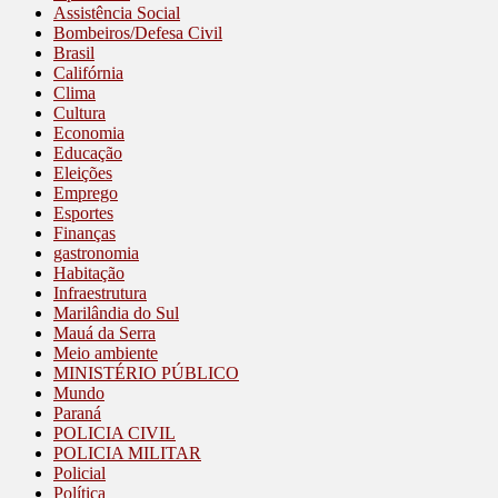
Assistência Social
Bombeiros/Defesa Civil
Brasil
Califórnia
Clima
Cultura
Economia
Educação
Eleições
Emprego
Esportes
Finanças
gastronomia
Habitação
Infraestrutura
Marilândia do Sul
Mauá da Serra
Meio ambiente
MINISTÉRIO PÚBLICO
Mundo
Paraná
POLICIA CIVIL
POLICIA MILITAR
Policial
Política