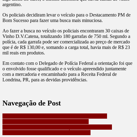
argentino.
Os policiais decidiram levar o veículo para o Destacamento PM de
Bom Sucesso para fazer uma busca mais minuciosa.
Ao fazer a busca no veículo os policiais encontraram 30 caixas de
Vinho D.V.Catena, totalizando 180 garrafas de 750 ml. Segundo a
polícia, cada garrafa pode ser comercializada ao preço de mercado
que é de R$ 130,00 e, somando a carga total, havia mais de R$ 23
mil reais em produtos.
Em contato com o Delegado de Polícia Federal a orientação foi que
o envolvido fosse qualificado e o veículo apreendido juntamente
com a mercadoria e encaminhado para a Receita Federal de
Londrina, PR, para as devidas providências.
Navegação de Post
LADRÕES FURTAM CAMINHÃO QUE ESTAVA
ESTACIONADO EM POSTO NA BR-376
PRF REGISTRA AUMENTO DE ACIDENTES COM
MOTOCICLETAS NO PARANÁ EM 2025