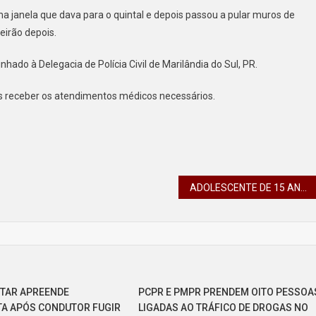
a janela que dava para o quintal e depois passou a pular muros de
eirão depois.
nhado à Delegacia de Polícia Civil de Marilândia do Sul, PR.
s receber os atendimentos médicos necessários.
ADOLESCENTE DE 15 ANOS CONDUZINDO UMA MOTOCICLETA, ATROPELA UMA CRIANÇA EM CALIFÓRNIA, PR
LITAR APREENDE
PCPR E PMPR PRENDEM OITO PESSOA
A APÓS CONDUTOR FUGIR
LIGADAS AO TRÁFICO DE DROGAS NO