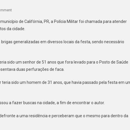
On
omment
HOMEM
nicípio de Califórnia, PR, a Polícia Militar foi chamada para atender
É
tos da cidade.
AGREDIDO
COM
 brigas generalizadas em diversos locais da festa, sendo necessário
FACA
EM
EVENTO
eria sido um senhor de 51 anos que fora levado para o Posto de Saúde
EM
sentava duas perfurações de faca.
CALIFÓRNIA
–
r teria sido um homem de 31 anos, que havia passado pela festa em u
AUTOR
TENTOU
FUGIR
sou a fazer buscas na cidade, a fim de encontrar o autor.
DA
POLÍCIA,
, defronte a uma residência e perceberam que o mesmo para dentro da
MAS
FOI
PRESO