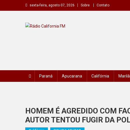
Skip
sexta-feira, agosto 07, 2026
Sobre
Contato
to
content
Rádio California FM
A primeira do seu rádio
Paraná
Apucarana
Califórnia
Marilâ
HOMEM É AGREDIDO COM FAC
AUTOR TENTOU FUGIR DA POL