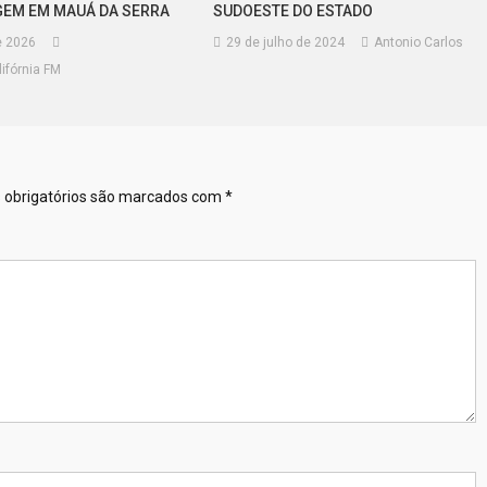
EM EM MAUÁ DA SERRA
SUDOESTE DO ESTADO
e 2026
29 de julho de 2024
Antonio Carlos
ifórnia FM
obrigatórios são marcados com
*