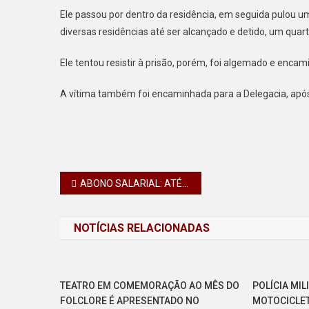
Ele passou por dentro da residência, em seguida pulou um
diversas residências até ser alcançado e detido, um quart
Ele tentou resistir à prisão, porém, foi algemado e encami
A vítima também foi encaminhada para a Delegacia, apó
Navegação
ABONO SALARIAL: ATÉ QUANDO PODE SACAR? SAIBA QUEM TEM DIREITO
de
NOTÍCIAS RELACIONADAS
Post
TEATRO EM COMEMORAÇÃO AO MÊS DO
POLÍCIA MI
FOLCLORE É APRESENTADO NO
MOTOCICLET