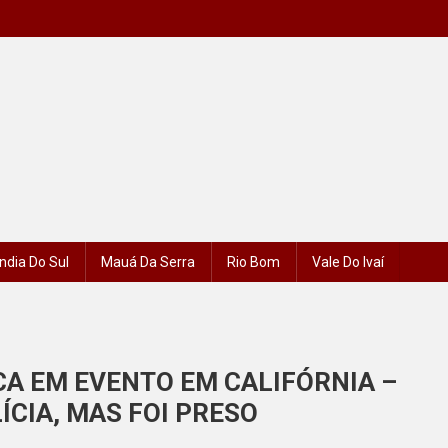
ndia Do Sul
Mauá Da Serra
Rio Bom
Vale Do Ivaí
A EM EVENTO EM CALIFÓRNIA –
ÍCIA, MAS FOI PRESO