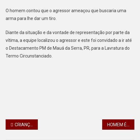
POLÍCIA
É
O homem contou que o agressor ameaçou que buscaria uma
ACIONADA
arma para lhe dar um tiro.
Diante da situação e da vontade de representação por parte da
vítima, a equipe localizou o agressor e este foi convidado a ir até
o Destacamento PM de Mauá da Serra, PR, para a Lavratura do
Termo Circunstanciado.
Navegação
CRIANÇA DE 5 ANOS É ENCONTRADA SOZINHA E PERDIDA EM RUA DE JANDAIA DO SUL, PR
HOMEM É PRESO APÓS DESCUMPRIR MEDIDA PROTETIVA EM CAMBIRA, PR
de