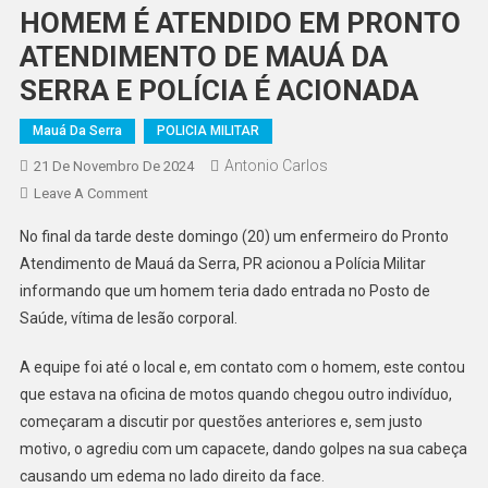
HOMEM É ATENDIDO EM PRONTO
ATENDIMENTO DE MAUÁ DA
SERRA E POLÍCIA É ACIONADA
Mauá Da Serra
POLICIA MILITAR
Antonio Carlos
21 De Novembro De 2024
On
Leave A Comment
HOMEM
No final da tarde deste domingo (20) um enfermeiro do Pronto
É
Atendimento de Mauá da Serra, PR acionou a Polícia Militar
ATENDIDO
informando que um homem teria dado entrada no Posto de
EM
Saúde, vítima de lesão corporal.
PRONTO
ATENDIMENTO
A equipe foi até o local e, em contato com o homem, este contou
DE
MAUÁ
que estava na oficina de motos quando chegou outro indivíduo,
DA
começaram a discutir por questões anteriores e, sem justo
SERRA
motivo, o agrediu com um capacete, dando golpes na sua cabeça
E
causando um edema no lado direito da face.