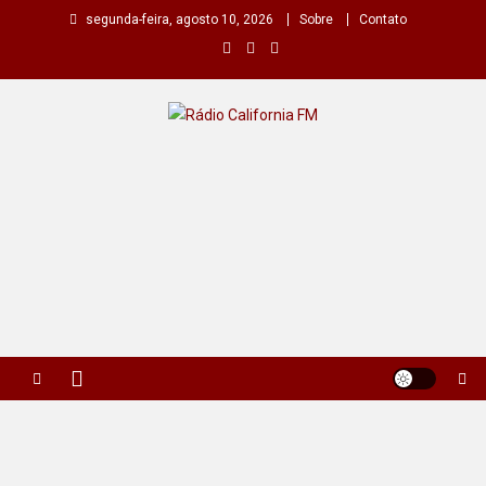
Skip
segunda-feira, agosto 10, 2026
Sobre
Contato
to
content
Rádio California FM
A primeira do seu rádio