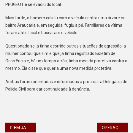
VEÍCULO
PEUGEOT e se evadiu do local.
EM
ÁRVORE
Mais tarde, o homem colidiu com o veículo contra uma árvore no
bairro Araucária e, em seguida, fugiu a pé. Familiares da vítima
foram até o local e buscaram o veículo.
Questionada se já tinha ocorrido outras situações de agressão, a
mulher contou que sim e que já tinha registrado Boletim de
Ocorrência e, há um tempo atrás, tinha medida protetiva contra o
mesmo. Ela disse que queria uma nova medida protetiva.
Ambas foram orientadas e informadas a procurar a Delegacia de
Polícia Civil para dar continuidade à denúncia.
Navegação
EM JANDAIA DO SUL ENCARREGADO É AMEAÇADO POR UM EX-FUNCIONÁRIO APÓS DEMITI-LO
OPERAÇÃO POLICIAL EM MAUÁ DA SERRA ENCONTRA DROGAS EM UM BAR