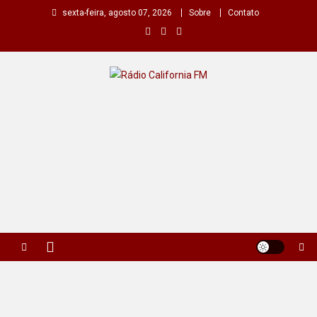
Skip
sexta-feira, agosto 07, 2026
Sobre
Contato
to
content
Rádio California FM
A primeira do seu rádio