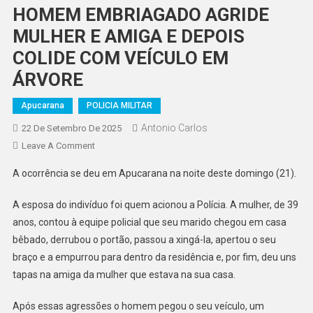
HOMEM EMBRIAGADO AGRIDE
MULHER E AMIGA E DEPOIS
COLIDE COM VEÍCULO EM
ÁRVORE
Apucarana
POLICIA MILITAR
Antonio Carlos
22 De Setembro De 2025
On
Leave A Comment
HOMEM
A ocorrência se deu em Apucarana na noite deste domingo (21).
EMBRIAGADO
AGRIDE
A esposa do indivíduo foi quem acionou a Polícia. A mulher, de 39
MULHER
anos, contou à equipe policial que seu marido chegou em casa
E
bêbado, derrubou o portão, passou a xingá-la, apertou o seu
AMIGA
braço e a empurrou para dentro da residência e, por fim, deu uns
E
DEPOIS
tapas na amiga da mulher que estava na sua casa.
COLIDE
Após essas agressões o homem pegou o seu veículo, um
COM