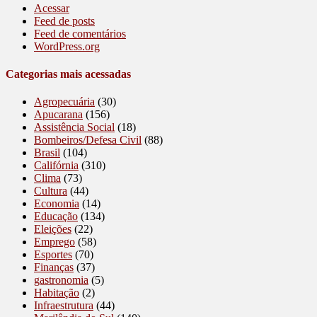
Acessar
Feed de posts
Feed de comentários
WordPress.org
Categorias mais acessadas
Agropecuária
(30)
Apucarana
(156)
Assistência Social
(18)
Bombeiros/Defesa Civil
(88)
Brasil
(104)
Califórnia
(310)
Clima
(73)
Cultura
(44)
Economia
(14)
Educação
(134)
Eleições
(22)
Emprego
(58)
Esportes
(70)
Finanças
(37)
gastronomia
(5)
Habitação
(2)
Infraestrutura
(44)