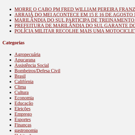
MORRE O CABO PM FRED WILLIAM PEREIRA FRAN
ARRAIÁ DO MEI ACONTECE EM 15 E 16 DE AGOST
MARILÂNDIA DO SUL PARTICIPA DE TREINAMENT
PREFEITURA DE MARILÂNDIA DO SUL GARANTE D
POLÍCIA MILITAR RECOLHE MAIS UMA MOTOCICLE
Categorias
Agropecuária
Apucarana
Assistência Social
Bombeiros/Defesa Civil
Brasil
Califórnia
Clima
Cultura
Economia
Educação
Eleições
Emprego
Esportes
Finanças
gastronomia