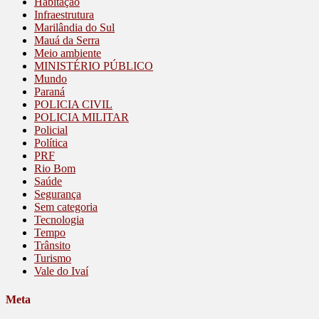
Habitação
Infraestrutura
Marilândia do Sul
Mauá da Serra
Meio ambiente
MINISTÉRIO PÚBLICO
Mundo
Paraná
POLICIA CIVIL
POLICIA MILITAR
Policial
Política
PRF
Rio Bom
Saúde
Segurança
Sem categoria
Tecnologia
Tempo
Trânsito
Turismo
Vale do Ivaí
Meta