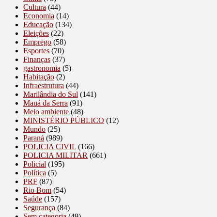
Cultura
(44)
Economia
(14)
Educação
(134)
Eleições
(22)
Emprego
(58)
Esportes
(70)
Finanças
(37)
gastronomia
(5)
Habitação
(2)
Infraestrutura
(44)
Marilândia do Sul
(141)
Mauá da Serra
(91)
Meio ambiente
(48)
MINISTÉRIO PÚBLICO
(12)
Mundo
(25)
Paraná
(989)
POLICIA CIVIL
(166)
POLICIA MILITAR
(661)
Policial
(195)
Política
(5)
PRF
(87)
Rio Bom
(54)
Saúde
(157)
Segurança
(84)
Sem categoria
(49)