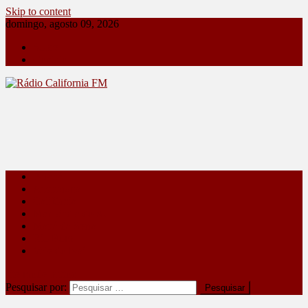
Skip to content
domingo, agosto 09, 2026
Sobre
Contato
Rádio California FM
A primeira do seu rádio
Paraná
Apucarana
Califórnia
Marilândia do Sul
Mauá da Serra
Rio Bom
Vale do Ivaí
site mode button
Pesquisar por: