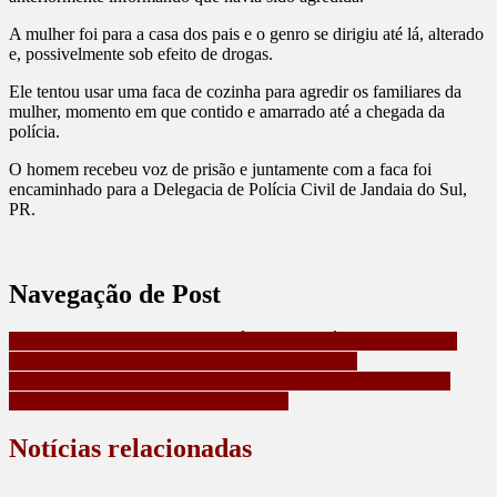
A mulher foi para a casa dos pais e o genro se dirigiu até lá, alterado
e, possivelmente sob efeito de drogas.
Ele tentou usar uma faca de cozinha para agredir os familiares da
mulher, momento em que contido e amarrado até a chegada da
polícia.
O homem recebeu voz de prisão e juntamente com a faca foi
encaminhado para a Delegacia de Polícia Civil de Jandaia do Sul,
PR.
Navegação de Post
LADRÕES INVADEM RESIDÊNCIA EM ÁREA RURAL E
LEVAM TELEVISOR EM JANDAIA DO SUL
FORMATURA CERTIFICA 346 PESSOAS PRIVADAS DE
LIBERDADE EM FOZ DO IGUAÇU
Notícias relacionadas