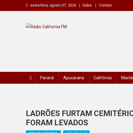
Skip
sexta-feira, agosto 07, 2026
Sobre
Contato
to
content
Rádio California FM
A primeira do seu rádio
Paraná
Apucarana
Califórnia
Marilâ
LADRÕES FURTAM CEMITÉRIO 
FORAM LEVADOS