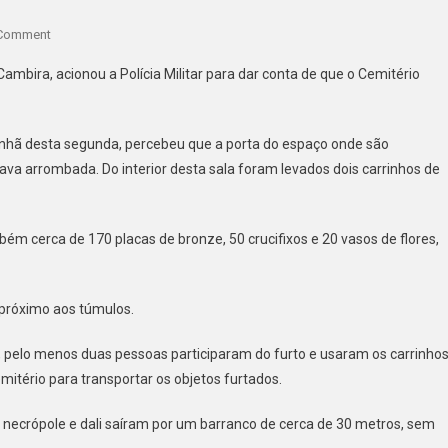
On
 Comment
LADRÕES
mbira, acionou a Polícia Militar para dar conta de que o Cemitério
FURTAM
CEMITÉRIO
DE
hã desta segunda, percebeu que a porta do espaço onde são
CAMBIRA
va arrombada. Do interior desta sala foram levados dois carrinhos de
E
MAIS
DE
ém cerca de 170 placas de bronze, 50 crucifixos e 20 vasos de flores,
250
ITENS
FORAM
 próximo aos túmulos.
LEVADOS
a, pelo menos duas pessoas participaram do furto e usaram os carrinho
mitério para transportar os objetos furtados.
a necrópole e dali saíram por um barranco de cerca de 30 metros, sem