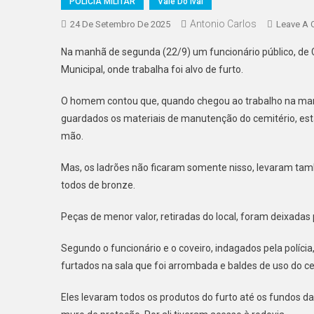
POLICIA MILITAR
Vale Do Ivaí
Antonio Carlos
24 De Setembro De 2025
Leave A
Na manhã de segunda (22/9) um funcionário público, de Ca
Municipal, onde trabalha foi alvo de furto.
O homem contou que, quando chegou ao trabalho na man
guardados os materiais de manutenção do cemitério, esta
mão.
Mas, os ladrões não ficaram somente nisso, levaram tamb
todos de bronze.
Peças de menor valor, retiradas do local, foram deixadas
Segundo o funcionário e o coveiro, indagados pela políci
furtados na sala que foi arrombada e baldes de uso do ce
Eles levaram todos os produtos do furto até os fundos d