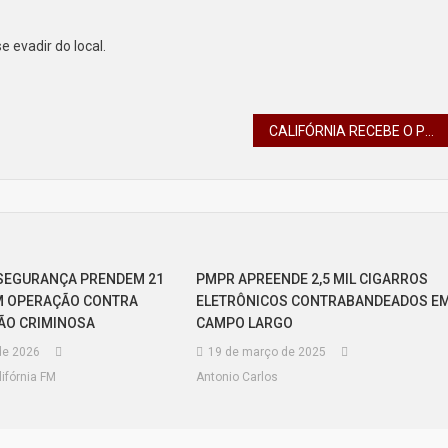
 evadir do local.
CALIFÓRNIA RECEBE O PROJETO QUALIFICA PARANÁ 2025 COM CURSO DE MECÂNICA AUTOMOTIVA E BOLSA AUXÍLIO DE ATÉ R$ 1.008,00
SEGURANÇA PRENDEM 21
PMPR APREENDE 2,5 MIL CIGARROS
M OPERAÇÃO CONTRA
ELETRÔNICOS CONTRABANDEADOS E
ÃO CRIMINOSA
CAMPO LARGO
de 2026
19 de março de 2025
ifórnia FM
Antonio Carlos