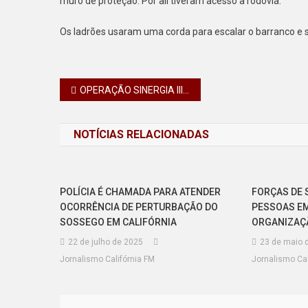
muro de proteção. Por ali tiveram acesso à rodovia.
Os ladrões usaram uma corda para escalar o barranco e se
Navegação
OPERAÇÃO SINERGIA III É CONCLUÍDA COM MAIS DE 13 TONELADAS DE DROGAS APREENDIDAS
de
NOTÍCIAS RELACIONADAS
Post
POLÍCIA É CHAMADA PARA ATENDER
FORÇAS DE 
OCORRÊNCIA DE PERTURBAÇÃO DO
PESSOAS E
SOSSEGO EM CALIFÓRNIA
ORGANIZAÇ
22 de julho de 2025
23 de maio 
Jornalismo Califórnia FM
Jornalismo Cal