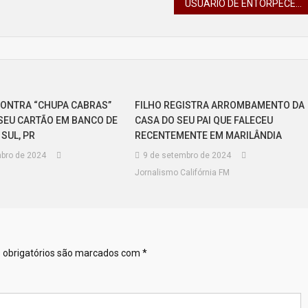
USUÁRIO DE ENTORPECENTES, QUE ESTÁ HÁ CINCO DIAS NA CIDADE DE CALIFÓRNIA É PRESO PELA PM
ONTRA “CHUPA CABRAS”
FILHO REGISTRA ARROMBAMENTO DA
SEU CARTÃO EM BANCO DE
CASA DO SEU PAI QUE FALECEU
SUL, PR
RECENTEMENTE EM MARILÂNDIA
bro de 2024
9 de setembro de 2024
Jornalismo Califórnia FM
obrigatórios são marcados com
*