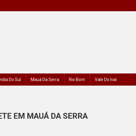
ndia Do Sul
Mauá Da Serra
Rio Bom
Vale Do Ivaí
TE EM MAUÁ DA SERRA