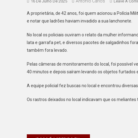
Antonio Carlos
16 De Julho De 2025
Leave A Com
A proprietária, de 42 anos, foi quem acionou a Polícia M
e notar que ladrões haviam invadido a sua lanchonete.
No local os policiais ouviram o relato da mulher informa
lata e garrafa pet, e diversos pacotes de salgadinhos fo
também fora levado.
Pelas câmeras de monitoramento do local, foi possível ve
40 minutos e depois saíram levando os objetos furtados
A equipe policial fez buscas no local e encontrou divers
Os rastros deixados no local indicavam que os meliantes 