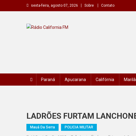
Skip
sexta-feira, agosto 07, 2026
Sobre
Contato
to
content
Rádio California FM
A primeira do seu rádio
Paraná
Apucarana
Califórnia
Marilâ
LADRÕES FURTAM LANCHONE
Mauá Da Serra
POLICIA MILITAR