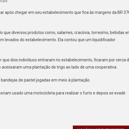
On
ment
LADRÕES
ilitar após chegar em seu estabelecimento que fica às margens da BR 37
FURTAM
LANCHONETE
EM
ndo que diversos produtos como, salames, cracóvia, torresmo, bebidas 
MAUÁ
ram levados do estabelecimento. Ela contou que um liquidificador
DA
SERRA
r que dois indivíduos entraram no estabelecimento, ficaram por cerca 
 e acessaram uma plantação de trigo ao lado de uma cooperativa.
as bandejas de pastel jogadas em meio à plantação.
teriam usado uma motocicleta para realizar o furto e depois se evadir.