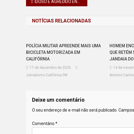
Navegação
IDOSO É AGREDIDO ENQUANTO SAIA DA MISSA EM BOM SUCESSO
de
NOTÍCIAS RELACIONADAS
Post
POLÍCIA MILITAR APREENDE MAIS UMA
HOMEM ENC
BICICLETA MOTORIZADA EM
QUE RETÉM 
CALIFÓRNIA
JANDAIA DO 
17 de dezembro de 2025
14 de novem
Jornalismo Califórnia FM
Antonio Carlos
Deixe um comentário
O seu endereço de e-mail não será publicado.
Campos 
Comentário
*