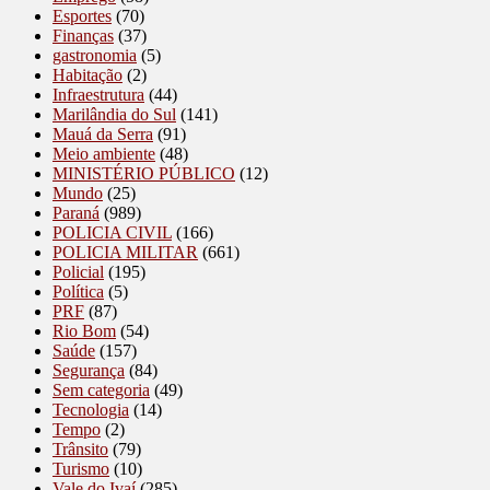
Esportes
(70)
Finanças
(37)
gastronomia
(5)
Habitação
(2)
Infraestrutura
(44)
Marilândia do Sul
(141)
Mauá da Serra
(91)
Meio ambiente
(48)
MINISTÉRIO PÚBLICO
(12)
Mundo
(25)
Paraná
(989)
POLICIA CIVIL
(166)
POLICIA MILITAR
(661)
Policial
(195)
Política
(5)
PRF
(87)
Rio Bom
(54)
Saúde
(157)
Segurança
(84)
Sem categoria
(49)
Tecnologia
(14)
Tempo
(2)
Trânsito
(79)
Turismo
(10)
Vale do Ivaí
(285)