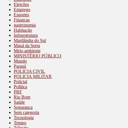
Eleições
Emprego
Esportes
Finanças
gastronomia
Habitação
Infraestrutura
Marilândia do Sul
Mauá da Serra
Meio ambiente
MINISTÉRIO PÚBLICO
Mundo
Paraná
POLICIA CIVIL
POLICIA MILITAR
Policial
Política
PRF
Rio Bom
Saúde
Segurança
Sem categoria
Tecnologia
Tempo
Trânsito