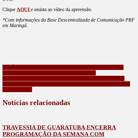
Clique
AQUI
e assista ao vídeo da apreensão.
*Com informações da Base Descentralizada de Comunicação PRF
em Maringá.
Navegação
POLÍCIA MILITAR DE CALIFORNIA APREENDE SETE
MOTOCICLETAS NO FINAL DE SEMANA
de
PREFEITURA DE RIO BOM LANÇA OFICIALMENTE A
Post
FESTA DO TRADICIONAL CHURRASCO NO ESPETO DE
BAMBU 2026
Notícias relacionadas
TRAVESSIA DE GUARATUBA ENCERRA
PROGRAMAÇÃO DA SEMANA COM