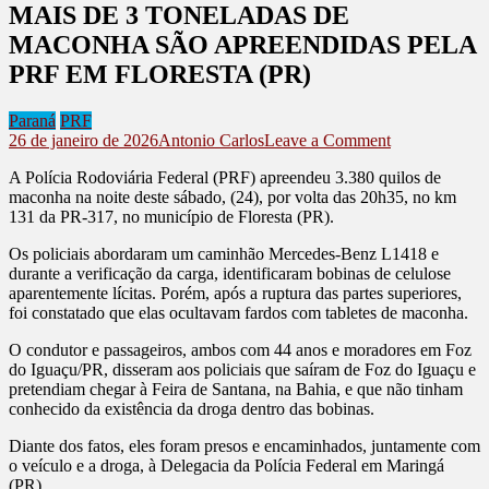
MAIS DE 3 TONELADAS DE
MACONHA SÃO APREENDIDAS PELA
PRF EM FLORESTA (PR)
Paraná
PRF
on
26 de janeiro de 2026
Antonio Carlos
Leave a Comment
MAIS
A Polícia Rodoviária Federal (PRF) apreendeu 3.380 quilos de
DE
maconha na noite deste sábado, (24), por volta das 20h35, no km
3
131 da PR-317, no município de Floresta (PR).
TONELADA
DE
Os policiais abordaram um caminhão Mercedes-Benz L1418 e
MACONHA
durante a verificação da carga, identificaram bobinas de celulose
SÃO
aparentemente lícitas. Porém, após a ruptura das partes superiores,
APREENDI
foi constatado que elas ocultavam fardos com tabletes de maconha.
PELA
PRF
O condutor e passageiros, ambos com 44 anos e moradores em Foz
EM
do Iguaçu/PR, disseram aos policiais que saíram de Foz do Iguaçu e
FLORESTA
pretendiam chegar à Feira de Santana, na Bahia, e que não tinham
(PR)
conhecido da existência da droga dentro das bobinas.
Diante dos fatos, eles foram presos e encaminhados, juntamente com
o veículo e a droga, à Delegacia da Polícia Federal em Maringá
(PR).