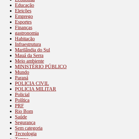
Educação
Eleições
Emprego
Esportes
Finanças
gastronomia
Habitação
Infraestrutura
Marilândia do Sul
Mauá da Serra
Meio ambiente
MINISTÉRIO PÚBLICO
Mundo
Paraná
POLICIA CIVIL
POLICIA MILITAR
Policial
Política
PRF
Rio Bom
Saúde
Segurança
Sem categoria
Tecnologia