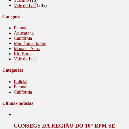
Turismo
(10)
Vale do Ivaí
(285)
Categorias
Paraná
Apucarana
Califórnia
Marilândia do Sul
Mauá da Serra
Rio Bom
Vale do Ivaí
Categories
Policial
Paraná
Califórnia
Últimas notícias
CONSEGS DA REGIÃO DO 10° BPM SE