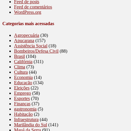
Feed de posts
Feed de comentários
WordPress.org
Categorias mais acessadas
Agropecuária
(30)
Apucarana
(157)
Assistência Social
(18)
Bombeiros/Defesa Civil
(88)
Brasil
(104)
Califórnia
(311)
Clima
(73)
Cultura
(44)
Economia
(14)
Educação
(134)
Eleições
(22)
Emprego
(58)
Esportes
(70)
Finanças
(37)
gastronomia
(5)
Habitação
(2)
Infraestrutura
(44)
Marilândia do Sul
(141)
Mauá da Serra
(91)