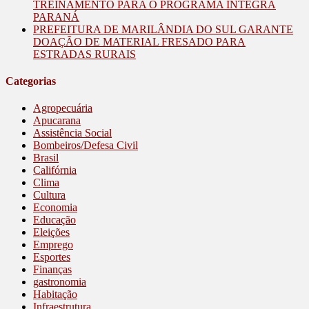
TREINAMENTO PARA O PROGRAMA INTEGRA
PARANÁ
PREFEITURA DE MARILÂNDIA DO SUL GARANTE
DOAÇÃO DE MATERIAL FRESADO PARA
ESTRADAS RURAIS
Categorias
Agropecuária
Apucarana
Assistência Social
Bombeiros/Defesa Civil
Brasil
Califórnia
Clima
Cultura
Economia
Educação
Eleições
Emprego
Esportes
Finanças
gastronomia
Habitação
Infraestrutura