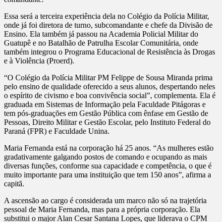
MILITAR
DO
Essa será a terceira experiência dela no Colégio da Polícia Militar,
PARANÁ
onde já foi diretora de turno, subcomandante e chefe da Divisão de
Ensino. Ela também já passou na Academia Policial Militar do
Guatupê e no Batalhão de Patrulha Escolar Comunitária, onde
também integrou o Programa Educacional de Resistência às Drogas
e à Violência (Proerd).
“O Colégio da Polícia Militar PM Felippe de Sousa Miranda prima
pelo ensino de qualidade oferecido a seus alunos, despertando neles
o espírito de civismo e boa convivência social”, complementa. Ela é
graduada em Sistemas de Informação pela Faculdade Pitágoras e
tem pós-graduações em Gestão Pública com ênfase em Gestão de
Pessoas, Direito Militar e Gestão Escolar, pelo Instituto Federal do
Paraná (FPR) e Faculdade Unina.
Maria Fernanda está na corporação há 25 anos. “As mulheres estão
gradativamente galgando postos de comando e ocupando as mais
diversas funções, conforme sua capacidade e competência, o que é
muito importante para uma instituição que tem 150 anos”, afirma a
capitã.
A ascensão ao cargo é considerada um marco não só na trajetória
pessoal de Maria Fernanda, mas para a própria corporação. Ela
substitui o major Alan Cesar Santana Lopes, que liderava o CPM