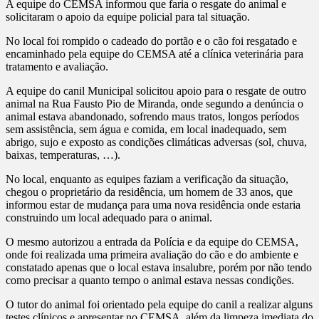
A equipe do CEMSA informou que faria o resgate do animal e
solicitaram o apoio da equipe policial para tal situação.
No local foi rompido o cadeado do portão e o cão foi resgatado e
encaminhado pela equipe do CEMSA até a clínica veterinária para
tratamento e avaliação.
A equipe do canil Municipal solicitou apoio para o resgate de outro
animal na Rua Fausto Pio de Miranda, onde segundo a denúncia o
animal estava abandonado, sofrendo maus tratos, longos períodos
sem assistência, sem água e comida, em local inadequado, sem
abrigo, sujo e exposto as condições climáticas adversas (sol, chuva,
baixas, temperaturas, …).
No local, enquanto as equipes faziam a verificação da situação,
chegou o proprietário da residência, um homem de 33 anos, que
informou estar de mudança para uma nova residência onde estaria
construindo um local adequado para o animal.
O mesmo autorizou a entrada da Polícia e da equipe do CEMSA,
onde foi realizada uma primeira avaliação do cão e do ambiente e
constatado apenas que o local estava insalubre, porém por não tendo
como precisar a quanto tempo o animal estava nessas condições.
O tutor do animal foi orientado pela equipe do canil a realizar alguns
testes clínicos e apresentar no CEMSA, além da limpeza imediata do