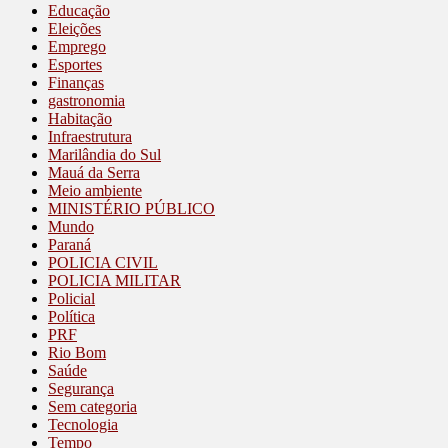
Educação
Eleições
Emprego
Esportes
Finanças
gastronomia
Habitação
Infraestrutura
Marilândia do Sul
Mauá da Serra
Meio ambiente
MINISTÉRIO PÚBLICO
Mundo
Paraná
POLICIA CIVIL
POLICIA MILITAR
Policial
Política
PRF
Rio Bom
Saúde
Segurança
Sem categoria
Tecnologia
Tempo