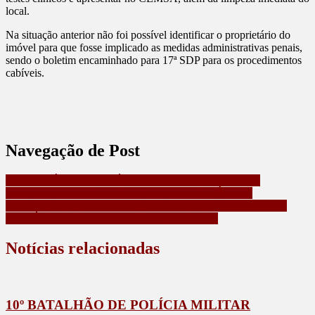
local.
Na situação anterior não foi possível identificar o proprietário do
imóvel para que fosse implicado as medidas administrativas penais,
sendo o boletim encaminhado para 17ª SDP para os procedimentos
cabíveis.
Navegação de Post
HOMEM É PRESO APÓS ARRASTAR CACHORRO
AMARRADO DO LADO DE FORA DO VEÍCULO
DIA DO TRABALHADOR: CONFIRA O ATENDIMENTO
DOS ÓRGÃOS ESTADUAIS NO FERIADO
Notícias relacionadas
10º BATALHÃO DE POLÍCIA MILITAR