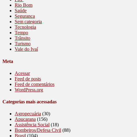
Rio Bom
Saúde
Segurança
Sem categoria
Tecnologia
Tempo
Trânsito
Turismo
Vale do Ivaí
Meta
Acessar
Feed de posts
Feed de comentários
WordPress.org
Categorias mais acessadas
Agropecuária
(30)
Apucarana
(156)
Assistência Social
(18)
Bombeiros/Defesa Civil
(88)
Brasil
(104)