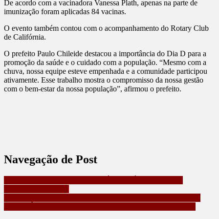
De acordo com a vacinadora Vanessa Plath, apenas na parte de
imunização foram aplicadas 84 vacinas.
O evento também contou com o acompanhamento do Rotary Club
de Califórnia.
O prefeito Paulo Chileide destacou a importância do Dia D para a
promoção da saúde e o cuidado com a população. “Mesmo com a
chuva, nossa equipe esteve empenhada e a comunidade participou
ativamente. Esse trabalho mostra o compromisso da nossa gestão
com o bem-estar da nossa população”, afirmou o prefeito.
Navegação de Post
HOMEM EM SURTO PSICOLÓGICO É DETIDO EM
JANDAIA DO SUL
GRUPO GRITA CIA DE PALHAÇAS SE APRESENTA EM
MARILÂNDIA DO SUL; CONFIRA A PROGRAMAÇÃO