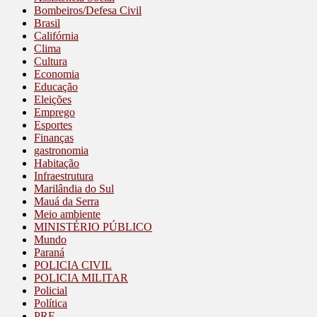
Bombeiros/Defesa Civil
Brasil
Califórnia
Clima
Cultura
Economia
Educação
Eleições
Emprego
Esportes
Finanças
gastronomia
Habitação
Infraestrutura
Marilândia do Sul
Mauá da Serra
Meio ambiente
MINISTÉRIO PÚBLICO
Mundo
Paraná
POLICIA CIVIL
POLICIA MILITAR
Policial
Política
PRF