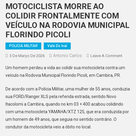
MOTOCICLISTA MORRE AO
COLIDIR FRONTALMENTE COM
VEÍCULO NA RODOVIA MUNICIPAL
FLORINDO PICOLI
POLICIA MILITAR
Vale Do Ivaí
Antonio Carlos
On
3 De Março De 2026
Leave A Comment
MOTOCI
Um homem perdeu a vida ao colidir sua motocicleta contra um
MORRE
veículo na Rodovia Municipal Florindo Picoli, em Cambira, PR.
AO
COLIDI
De acordo com a Polícia Militar, uma mulher de 55 anos, conduzia
FRONT
sua FORD/Ranger XLS pela referida estrada, sentido Novo
COM
Itacolomi a Cambira, quando no km 03 + 400 acabou colidindo
VEÍCUL
NA
com uma motocicleta YAMAHA/XTZ 125, que era conduzida por
RODOV
um homem de 49 anos, que seguia no sentido contrário. O
MUNICI
condutor da motocicleta veio a óbito no local.
FLORIN