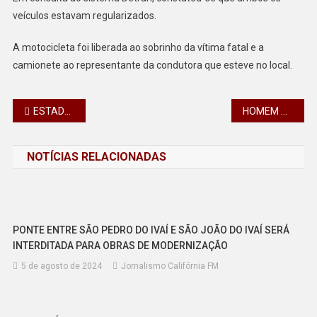
veículos estavam regularizados.
A motocicleta foi liberada ao sobrinho da vítima fatal e a
camionete ao representante da condutora que esteve no local.
Navegação
ESTADOS UNIDOS ATACA COMPLEXO ONDE SE REUNIA A CÚPULA DO REGIME IRANIANO PARA ESCOLHA DE NOVO LÍDER
HOMEM QUE DISSE FUGIR DE CLÍNICA PSIQUIÁTRICA ASSUSTA MORADORES NA SERRA DO CADEADO EM MAUÁ DA SERRA
de
NOTÍCIAS RELACIONADAS
Post
PONTE ENTRE SÃO PEDRO DO IVAÍ E SÃO JOÃO DO IVAÍ SERÁ
INTERDITADA PARA OBRAS DE MODERNIZAÇÃO
5 de agosto de 2024
Jornalismo Califórnia FM