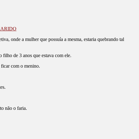
O
MARIDO
iva, onde a mulher que possuía a mesma, estaria quebrando tal
o filho de 3 anos que estava com ele.
 ficar com o menino.
es.
o não o faria.