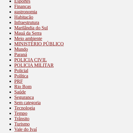
Esportes
Finanças
gastronomia
Habitação
Infraestrutura
Marilândia do Sul
Mauá da Serra
Meio ambiente
MINISTÉRIO PÚBLICO
Mundo
Paraná
POLICIA CIVIL
POLICIA MILITAR
Policial
Política
PRF
Rio Bom
Saúde
Segurança
Sem categoria
Tecnologia
Tempo
Trânsito
Turismo
Vale do Ivaí