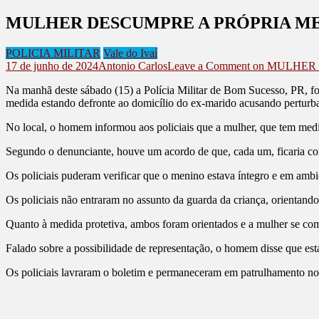
MULHER DESCUMPRE A PRÓPRIA ME
POLICIA MILITAR
Vale do Ivaí
17 de junho de 2024
Antonio Carlos
Leave a Comment
on MULHER 
Na manhã deste sábado (15) a Polícia Militar de Bom Sucesso, PR, f
medida estando defronte ao domicílio do ex-marido acusando perturb
No local, o homem informou aos policiais que a mulher, que tem medida 
Segundo o denunciante, houve um acordo de que, cada um, ficaria com
Os policiais puderam verificar que o menino estava íntegro e em ambien
Os policiais não entraram no assunto da guarda da criança, orientando
Quanto à medida protetiva, ambos foram orientados e a mulher se co
Falado sobre a possibilidade de representação, o homem disse que es
Os policiais lavraram o boletim e permaneceram em patrulhamento no 