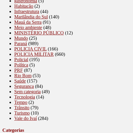
gastronomia
(5)
Habitação
(2)
Infraestrutura
(44)
Marilândia do Sul
(140)
Mauá da Serra
(91)
Meio ambiente
(48)
MINISTÉRIO PÚBLICO
(12)
Mundo
(25)
Paraná
(989)
POLICIA CIVIL
(166)
POLICIA MILITAR
(660)
Policial
(195)
Política
(5)
PRF
(87)
Rio Bom
(53)
Saúde
(157)
Segurança
(84)
Sem categoria
(49)
Tecnologia
(14)
Tempo
(2)
Trânsito
(79)
Turismo
(10)
Vale do Ivaí
(284)
Categorias