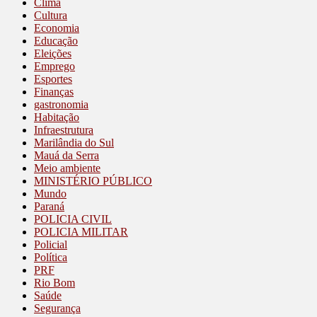
Clima
Cultura
Economia
Educação
Eleições
Emprego
Esportes
Finanças
gastronomia
Habitação
Infraestrutura
Marilândia do Sul
Mauá da Serra
Meio ambiente
MINISTÉRIO PÚBLICO
Mundo
Paraná
POLICIA CIVIL
POLICIA MILITAR
Policial
Política
PRF
Rio Bom
Saúde
Segurança