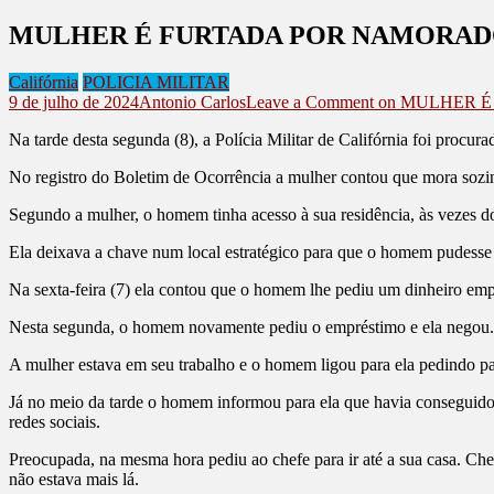
MULHER É FURTADA POR NAMORADO
Califórnia
POLICIA MILITAR
9 de julho de 2024
Antonio Carlos
Leave a Comment
on MULHER É
Na tarde desta segunda (8), a Polícia Militar de Califórnia foi procur
No registro do Boletim de Ocorrência a mulher contou que mora so
Segundo a mulher, o homem tinha acesso à sua residência, às vezes do
Ela deixava a chave num local estratégico para que o homem pudesse 
Na sexta-feira (7) ela contou que o homem lhe pediu um dinheiro emp
Nesta segunda, o homem novamente pediu o empréstimo e ela negou.
A mulher estava em seu trabalho e o homem ligou para ela pedindo pa
Já no meio da tarde o homem informou para ela que havia conseguido 
redes sociais.
Preocupada, na mesma hora pediu ao chefe para ir até a sua casa. Che
não estava mais lá.